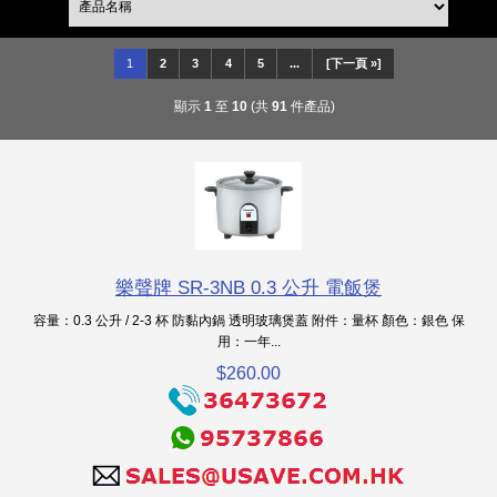
1
2
3
4
5
...
[下一頁 »]
顯示
1
至
10
(共
91
件產品)
樂聲牌 SR-3NB 0.3 公升 電飯煲
容量：0.3 公升 / 2-3 杯 防黏內鍋 透明玻璃煲蓋 附件：量杯 顏色：銀色 保
用：一年...
$260.00