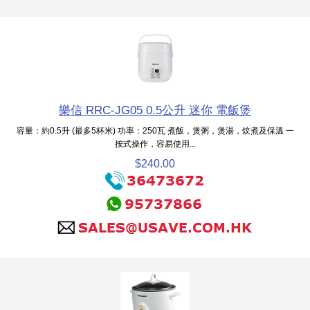
樂信 RRC-JG05 0.5公升 迷你 電飯煲
容量：約0.5升 (最多5杯米) 功率：250瓦 煮飯，煲粥，煲湯，炆煮及保溫 一
按式操作，容易使用...
$240.00