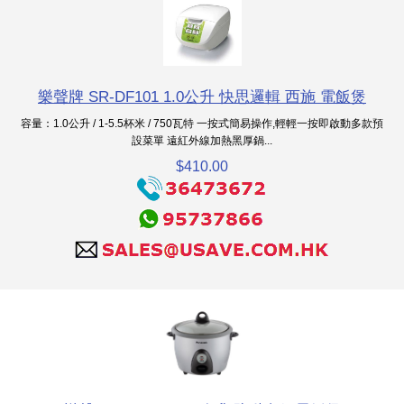
樂聲牌 SR-DF101 1.0公升 快思邏輯 西施 電飯煲
容量：1.0公升 / 1-5.5杯米 / 750瓦特 一按式簡易操作,輕輕一按即啟動多款預
設菜單 遠紅外線加熱黑厚鍋...
$410.00