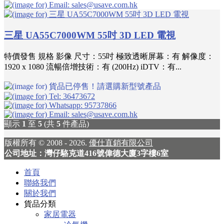
三星 UA55C7000WM 55吋 3D LED 電視
特價發售 規格 影像 尺寸：55吋 極致透晰屏幕：有 解像度：
1920 x 1080 流暢倍增技術：有 (200Hz) iDTV：有...
顯示
1
至
5
(共
5
件產品)
版權所有 © 2008 - 2026.
優仕直銷有限公司
公司地址：灣仔駱克道416號偉德大廈3字樓6室
首頁
聯絡我們
關於我們
貨品分類
家居電器