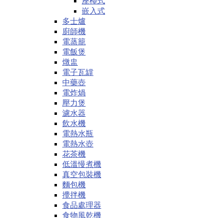
座檯式
嵌入式
多士爐
廚師機
電蒸籠
電飯煲
燉盅
電子瓦罉
中藥壺
電炸煱
壓力煲
濾水器
飲水機
電熱水瓶
電熱水壺
花茶機
低溫慢煮機
真空包裝機
麵包機
攪拌機
食品處理器
食物風乾機