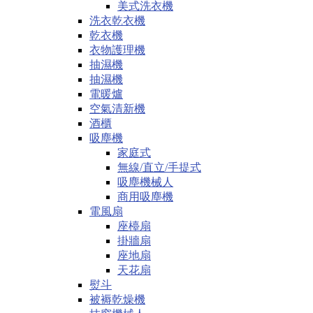
美式洗衣機
洗衣乾衣機
乾衣機
衣物護理機
抽濕機
抽濕機
電暖爐
空氣清新機
酒櫃
吸塵機
家庭式
無線/直立/手提式
吸塵機械人
商用吸塵機
電風扇
座檯扇
掛牆扇
座地扇
天花扇
熨斗
被褥乾燥機