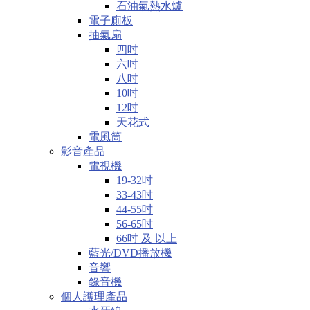
石油氣熱水爐
電子廁板
抽氣扇
四吋
六吋
八吋
10吋
12吋
天花式
電風筒
影音產品
電視機
19-32吋
33-43吋
44-55吋
56-65吋
66吋 及 以上
藍光/DVD播放機
音響
錄音機
個人護理產品