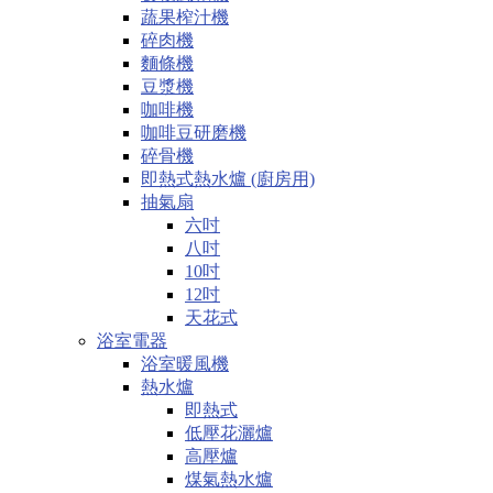
蔬果榨汁機
碎肉機
麵條機
豆漿機
咖啡機
咖啡豆研磨機
碎骨機
即熱式熱水爐 (廚房用)
抽氣扇
六吋
八吋
10吋
12吋
天花式
浴室電器
浴室暖風機
熱水爐
即熱式
低壓花灑爐
高壓爐
煤氣熱水爐