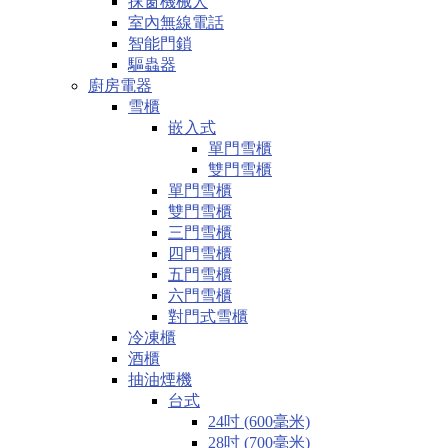
抹窗機械人
室內無線電話
智能門鎖
驅蟲器
廚房電器
雪櫃
嵌入式
單門雪櫃
雙門雪櫃
單門雪櫃
雙門雪櫃
三門雪櫃
四門雪櫃
五門雪櫃
六門雪櫃
對門式雪櫃
冷凍櫃
酒櫃
抽油煙機
台式
24吋 (600毫米)
28吋 (700毫米)