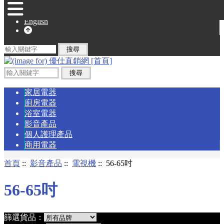
English
家居電器
廚房電器
浴室電器
影音產品
個人護理產品
商用電器
首頁
::
影音產品
::
電視機
:: 56-65吋
56-65吋
篩選貨品：