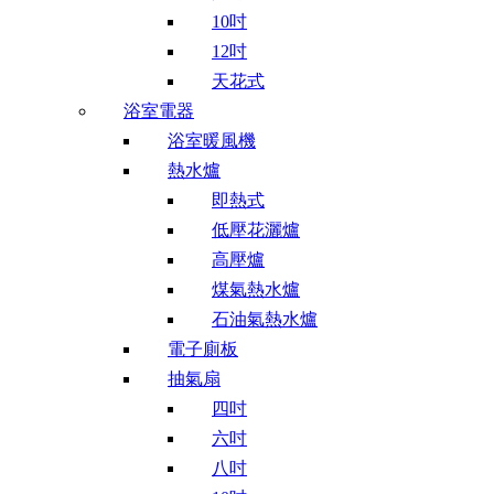
10吋
12吋
天花式
浴室電器
浴室暖風機
熱水爐
即熱式
低壓花灑爐
高壓爐
煤氣熱水爐
石油氣熱水爐
電子廁板
抽氣扇
四吋
六吋
八吋