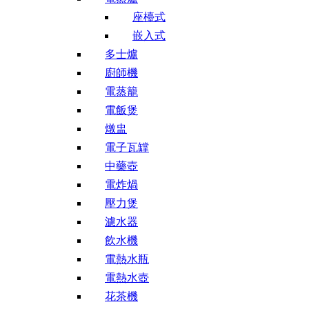
座檯式
嵌入式
多士爐
廚師機
電蒸籠
電飯煲
燉盅
電子瓦罉
中藥壺
電炸煱
壓力煲
濾水器
飲水機
電熱水瓶
電熱水壺
花茶機