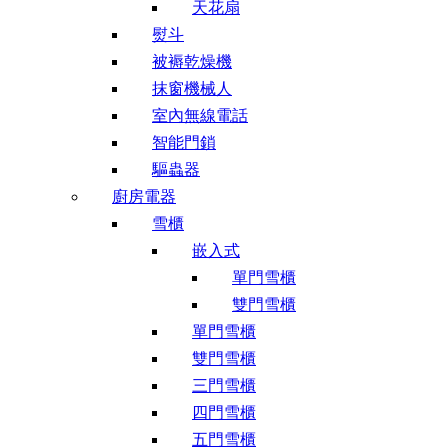
天花扇
熨斗
被褥乾燥機
抹窗機械人
室內無線電話
智能門鎖
驅蟲器
廚房電器
雪櫃
嵌入式
單門雪櫃
雙門雪櫃
單門雪櫃
雙門雪櫃
三門雪櫃
四門雪櫃
五門雪櫃