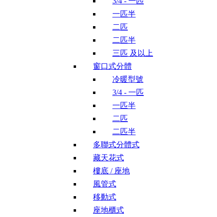
3/4 - 一匹
一匹半
二匹
二匹半
三匹 及以上
窗口式分體
冷暖型號
3/4 - 一匹
一匹半
二匹
二匹半
多聯式分體式
藏天花式
樓底 / 座地
風管式
移動式
座地櫃式