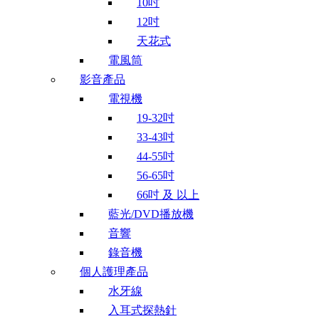
10吋
12吋
天花式
電風筒
影音產品
電視機
19-32吋
33-43吋
44-55吋
56-65吋
66吋 及 以上
藍光/DVD播放機
音響
錄音機
個人護理產品
水牙線
入耳式探熱針