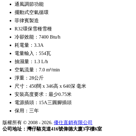
通風調節功能
擺動式空氣循環
菲律賓製造
R32環保雪種雪種
冷卻效能：7400 Btu/h
耗電量：3.3A
電量輸入：554瓦
抽濕量：1.3 L/h
空氣流量：7.0 m³/min
淨重：28公斤
尺寸：450闊 x 346高 x 640深 毫米
安裝高度要求：最少0.75米
電源插頭：15A三圓腳插頭
保用：三年
版權所有 © 2008 - 2026.
優仕直銷有限公司
公司地址：灣仔駱克道416號偉德大廈3字樓6室