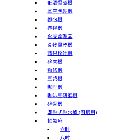
低溫慢煮機
真空包裝機
麵包機
攪拌機
食品處理器
食物風乾機
蔬果榨汁機
碎肉機
麵條機
豆漿機
咖啡機
咖啡豆研磨機
碎骨機
即熱式熱水爐 (廚房用)
抽氣扇
六吋
八吋