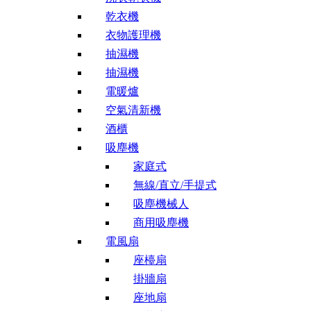
乾衣機
衣物護理機
抽濕機
抽濕機
電暖爐
空氣清新機
酒櫃
吸塵機
家庭式
無線/直立/手提式
吸塵機械人
商用吸塵機
電風扇
座檯扇
掛牆扇
座地扇