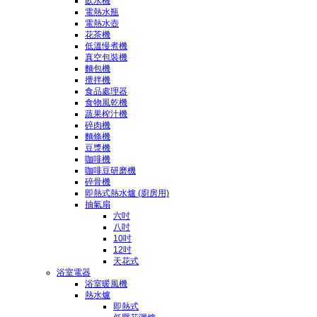
飲水機
電熱水瓶
電熱水壺
花茶機
低溫慢煮機
真空包裝機
麵包機
攪拌機
食品處理器
食物風乾機
蔬果榨汁機
碎肉機
麵條機
豆漿機
咖啡機
咖啡豆研磨機
碎骨機
即熱式熱水爐 (廚房用)
抽氣扇
六吋
八吋
10吋
12吋
天花式
浴室電器
浴室暖風機
熱水爐
即熱式