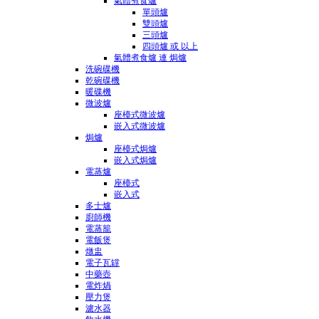
氣體煮食爐
單頭爐
雙頭爐
三頭爐
四頭爐 或 以上
氣體煮食爐 連 焗爐
洗碗碟機
乾碗碟機
暖碟機
微波爐
座檯式微波爐
嵌入式微波爐
焗爐
座檯式焗爐
嵌入式焗爐
電蒸爐
座檯式
嵌入式
多士爐
廚師機
電蒸籠
電飯煲
燉盅
電子瓦罉
中藥壺
電炸煱
壓力煲
濾水器