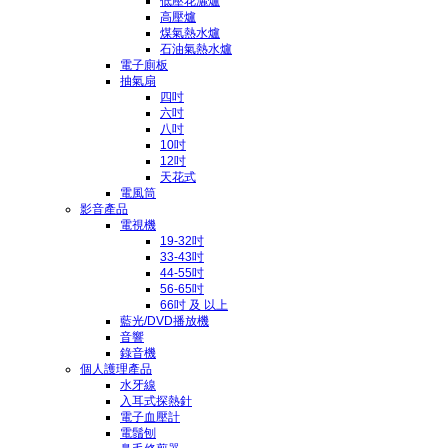
低壓花灑爐
高壓爐
煤氣熱水爐
石油氣熱水爐
電子廁板
抽氣扇
四吋
六吋
八吋
10吋
12吋
天花式
電風筒
影音產品
電視機
19-32吋
33-43吋
44-55吋
56-65吋
66吋 及 以上
藍光/DVD播放機
音響
錄音機
個人護理產品
水牙線
入耳式探熱針
電子血壓計
電鬚刨