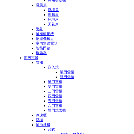
商用吸塵機
電風扇
座檯扇
掛牆扇
座地扇
天花扇
熨斗
被褥乾燥機
抹窗機械人
室內無線電話
智能門鎖
驅蟲器
廚房電器
雪櫃
嵌入式
單門雪櫃
雙門雪櫃
單門雪櫃
雙門雪櫃
三門雪櫃
四門雪櫃
五門雪櫃
六門雪櫃
對門式雪櫃
冷凍櫃
酒櫃
抽油煙機
台式