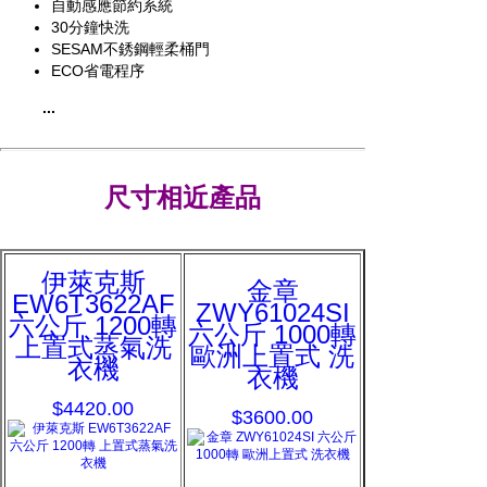
自動感應節約系統
30分鐘快洗
SESAM不銹鋼輕柔桶門
ECO省電程序
...
尺寸相近產品
伊萊克斯
金章
EW6T3622AF
ZWY61024SI
六公斤 1200轉
六公斤 1000轉
上置式蒸氣洗
歐洲上置式 洗
衣機
衣機
$4420.00
$3600.00