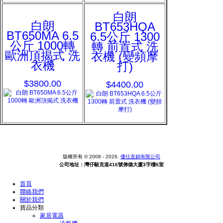
白朗
白朗
BT653HQA
BT650MA 6.5
6.5公斤 1300
公斤 1000轉
轉 前置式 洗
歐洲頂揭式 洗
衣機 (變頻摩
衣機
打)
$3800.00
$4400.00
版權所有 © 2008 - 2026.
優仕直銷有限公司
公司地址：灣仔駱克道416號偉德大廈3字樓6室
首頁
聯絡我們
關於我們
貨品分類
家居電器