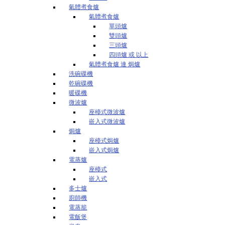
氣體煮食爐
氣體煮食爐
單頭爐
雙頭爐
三頭爐
四頭爐 或 以上
氣體煮食爐 連 焗爐
洗碗碟機
乾碗碟機
暖碟機
微波爐
座檯式微波爐
嵌入式微波爐
焗爐
座檯式焗爐
嵌入式焗爐
電蒸爐
座檯式
嵌入式
多士爐
廚師機
電蒸籠
電飯煲