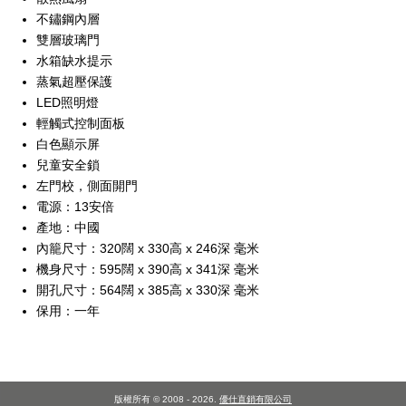
不鏽鋼內層
雙層玻璃門
水箱缺水提示
蒸氣超壓保護
LED照明燈
輕觸式控制面板
白色顯示屏
兒童安全鎖
左門校，側面開門
電源：13安倍
產地：中國
內籠尺寸：320闊 x 330高 x 246深 毫米
機身尺寸：595闊 x 390高 x 341深 毫米
開孔尺寸：564闊 x 385高 x 330深 毫米
保用：一年
版權所有 © 2008 - 2026.
優仕直銷有限公司