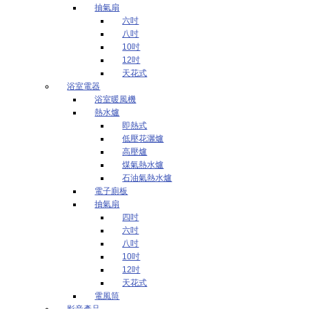
抽氣扇
六吋
八吋
10吋
12吋
天花式
浴室電器
浴室暖風機
熱水爐
即熱式
低壓花灑爐
高壓爐
煤氣熱水爐
石油氣熱水爐
電子廁板
抽氣扇
四吋
六吋
八吋
10吋
12吋
天花式
電風筒
影音產品