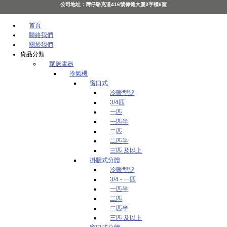
公司地址：灣仔駱克道416號偉德大廈3字樓6室
首頁
聯絡我們
關於我們
貨品分類
家居電器
冷氣機
窗口式
冷暖型號
3/4匹
一匹
一匹半
二匹
二匹半
三匹 及以上
掛牆式分體
冷暖型號
3/4 - 一匹
一匹半
二匹
二匹半
三匹 及以上