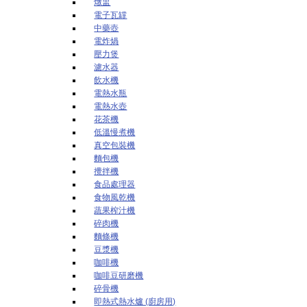
燉盅
電子瓦罉
中藥壺
電炸煱
壓力煲
濾水器
飲水機
電熱水瓶
電熱水壺
花茶機
低溫慢煮機
真空包裝機
麵包機
攪拌機
食品處理器
食物風乾機
蔬果榨汁機
碎肉機
麵條機
豆漿機
咖啡機
咖啡豆研磨機
碎骨機
即熱式熱水爐 (廚房用)