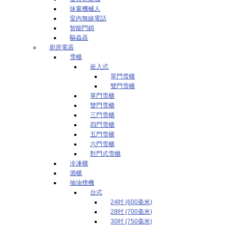
抹窗機械人
室內無線電話
智能門鎖
驅蟲器
廚房電器
雪櫃
嵌入式
單門雪櫃
雙門雪櫃
單門雪櫃
雙門雪櫃
三門雪櫃
四門雪櫃
五門雪櫃
六門雪櫃
對門式雪櫃
冷凍櫃
酒櫃
抽油煙機
台式
24吋 (600毫米)
28吋 (700毫米)
30吋 (750毫米)