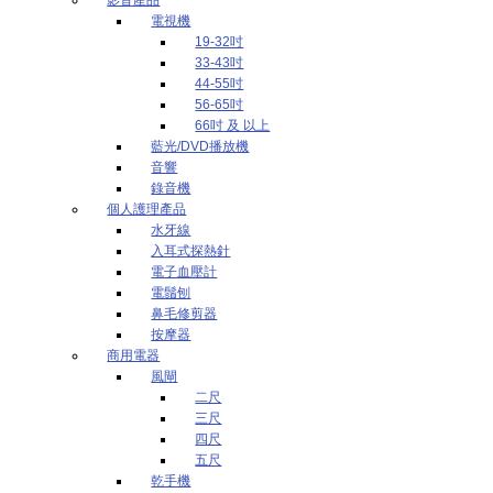
電視機
19-32吋
33-43吋
44-55吋
56-65吋
66吋 及 以上
藍光/DVD播放機
音響
錄音機
個人護理產品
水牙線
入耳式探熱針
電子血壓計
電鬚刨
鼻毛修剪器
按摩器
商用電器
風閘
二尺
三尺
四尺
五尺
乾手機