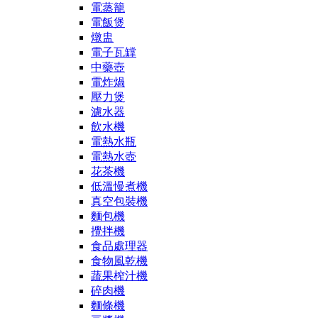
電蒸籠
電飯煲
燉盅
電子瓦罉
中藥壺
電炸煱
壓力煲
濾水器
飲水機
電熱水瓶
電熱水壺
花茶機
低溫慢煮機
真空包裝機
麵包機
攪拌機
食品處理器
食物風乾機
蔬果榨汁機
碎肉機
麵條機