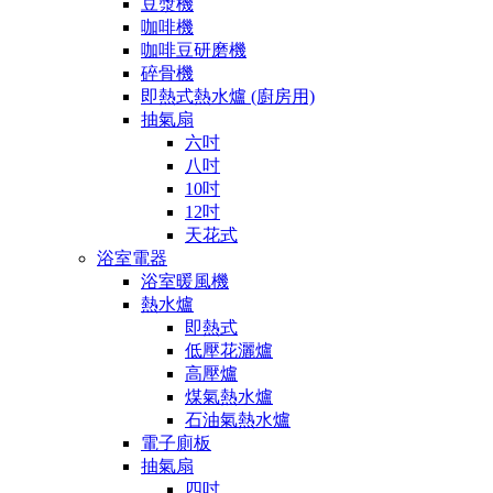
豆漿機
咖啡機
咖啡豆研磨機
碎骨機
即熱式熱水爐 (廚房用)
抽氣扇
六吋
八吋
10吋
12吋
天花式
浴室電器
浴室暖風機
熱水爐
即熱式
低壓花灑爐
高壓爐
煤氣熱水爐
石油氣熱水爐
電子廁板
抽氣扇
四吋