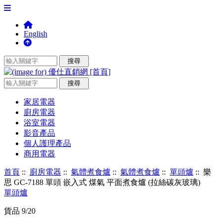
English
家居電器
廚房電器
浴室電器
影音產品
個人護理產品
商用電器
首頁
::
廚房電器
::
氣體煮食爐
::
氣體煮食爐
::
單頭爐
:: 樂
思 GC-7188 單頭 嵌入式 煤氣 平面煮食爐 (拉絲碳灰玻璃)
單頭爐
貨品 9/20