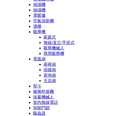
抽濕機
抽濕機
電暖爐
空氣清新機
酒櫃
吸塵機
家庭式
無線/直立/手提式
吸塵機械人
商用吸塵機
電風扇
座檯扇
掛牆扇
座地扇
天花扇
熨斗
被褥乾燥機
抹窗機械人
室內無線電話
智能門鎖
驅蟲器