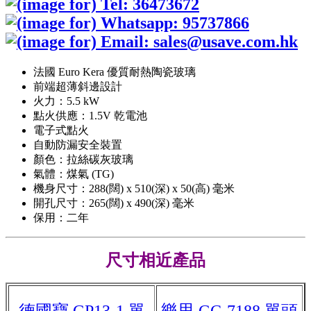
法國 Euro Kera 優質耐熱陶瓷玻璃
前端超薄斜邊設計
火力：5.5 kW
點火供應：1.5V 乾電池
電子式點火
自動防漏安全裝置
顏色：拉絲碳灰玻璃
氣體：煤氣 (TG)
機身尺寸：288(闊) x 510(深) x 50(高) 毫米
開孔尺寸：265(闊) x 490(深) 毫米
保用：二年
尺寸相近產品
德國寶 GP13-1 單
樂思 GC-7188 單頭