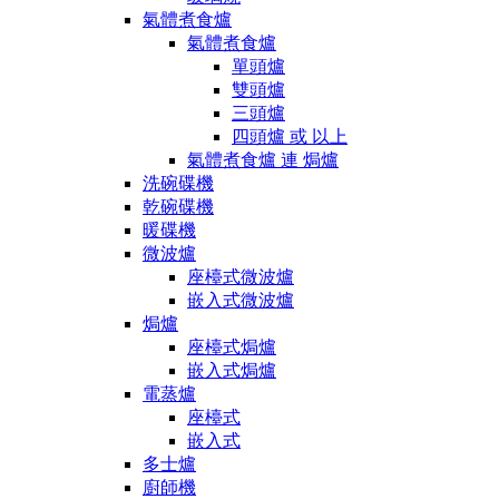
氣體煮食爐
氣體煮食爐
單頭爐
雙頭爐
三頭爐
四頭爐 或 以上
氣體煮食爐 連 焗爐
洗碗碟機
乾碗碟機
暖碟機
微波爐
座檯式微波爐
嵌入式微波爐
焗爐
座檯式焗爐
嵌入式焗爐
電蒸爐
座檯式
嵌入式
多士爐
廚師機