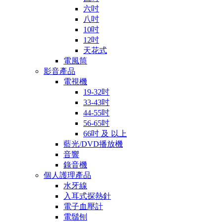
六吋
八吋
10吋
12吋
天花式
電風筒
影音產品
電視機
19-32吋
33-43吋
44-55吋
56-65吋
66吋 及 以上
藍光/DVD播放機
音響
錄音機
個人護理產品
水牙線
入耳式探熱針
電子血壓計
電鬚刨