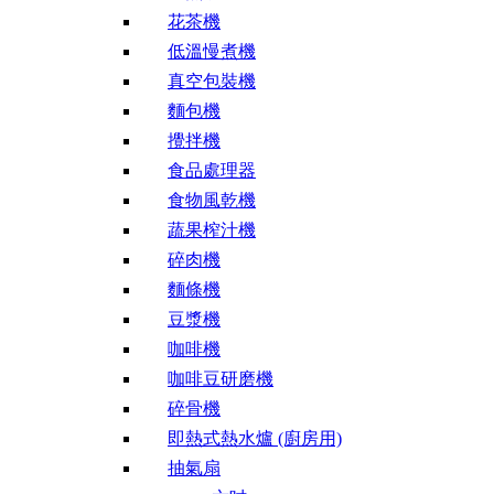
花茶機
低溫慢煮機
真空包裝機
麵包機
攪拌機
食品處理器
食物風乾機
蔬果榨汁機
碎肉機
麵條機
豆漿機
咖啡機
咖啡豆研磨機
碎骨機
即熱式熱水爐 (廚房用)
抽氣扇