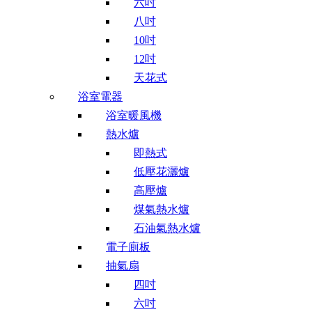
六吋
八吋
10吋
12吋
天花式
浴室電器
浴室暖風機
熱水爐
即熱式
低壓花灑爐
高壓爐
煤氣熱水爐
石油氣熱水爐
電子廁板
抽氣扇
四吋
六吋