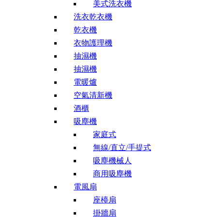
美式洗衣機
洗衣乾衣機
乾衣機
衣物護理機
抽濕機
抽濕機
電暖爐
空氣清新機
酒櫃
吸塵機
家庭式
無線/直立/手提式
吸塵機械人
商用吸塵機
電風扇
座檯扇
掛牆扇