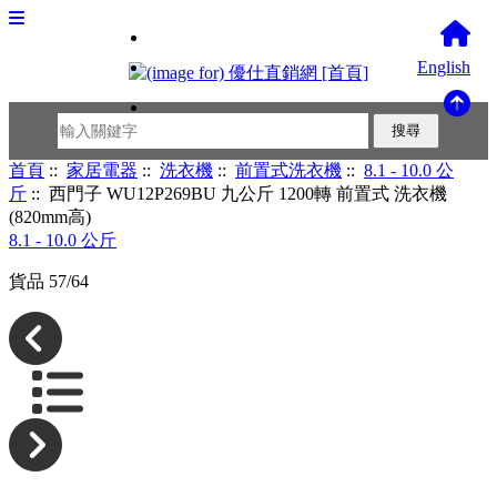
English
首頁
::
家居電器
::
洗衣機
::
前置式洗衣機
::
8.1 - 10.0 公
斤
:: 西門子 WU12P269BU 九公斤 1200轉 前置式 洗衣機
(820mm高)
8.1 - 10.0 公斤
貨品 57/64