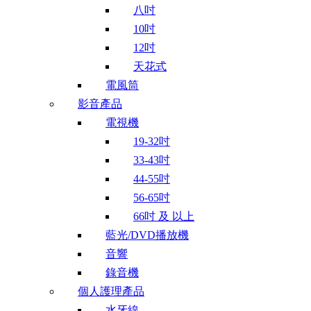
八吋
10吋
12吋
天花式
電風筒
影音產品
電視機
19-32吋
33-43吋
44-55吋
56-65吋
66吋 及 以上
藍光/DVD播放機
音響
錄音機
個人護理產品
水牙線