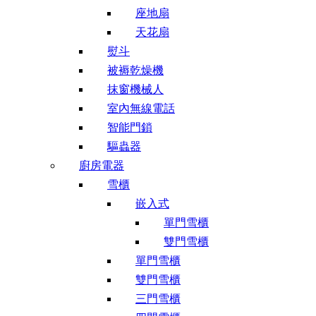
座地扇
天花扇
熨斗
被褥乾燥機
抹窗機械人
室內無線電話
智能門鎖
驅蟲器
廚房電器
雪櫃
嵌入式
單門雪櫃
雙門雪櫃
單門雪櫃
雙門雪櫃
三門雪櫃