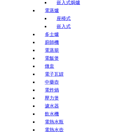
嵌入式焗爐
電蒸爐
座檯式
嵌入式
多士爐
廚師機
電蒸籠
電飯煲
燉盅
電子瓦罉
中藥壺
電炸煱
壓力煲
濾水器
飲水機
電熱水瓶
電熱水壺