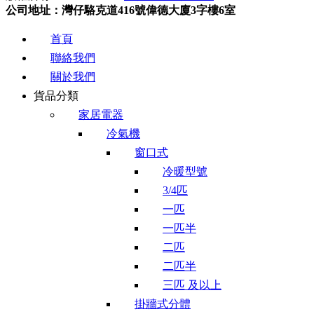
公司地址：灣仔駱克道416號偉德大廈3字樓6室
首頁
聯絡我們
關於我們
貨品分類
家居電器
冷氣機
窗口式
冷暖型號
3/4匹
一匹
一匹半
二匹
二匹半
三匹 及以上
掛牆式分體