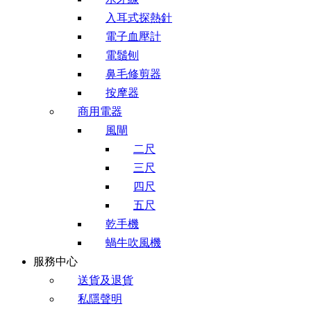
入耳式探熱針
電子血壓計
電鬚刨
鼻毛修剪器
按摩器
商用電器
風閘
二尺
三尺
四尺
五尺
乾手機
蝸牛吹風機
服務中心
送貨及退貨
私隱聲明