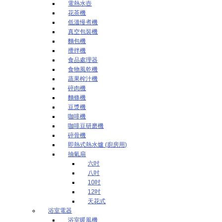
電熱水壺
花茶機
低溫慢煮機
真空包裝機
麵包機
攪拌機
食品處理器
食物風乾機
蔬果榨汁機
碎肉機
麵條機
豆漿機
咖啡機
咖啡豆研磨機
碎骨機
即熱式熱水爐 (廚房用)
抽氣扇
六吋
八吋
10吋
12吋
天花式
浴室電器
浴室暖風機