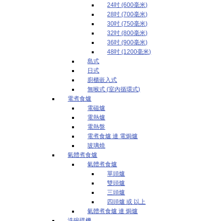
24吋 (600毫米)
28吋 (700毫米)
30吋 (750毫米)
32吋 (800毫米)
36吋 (900毫米)
48吋 (1200毫米)
島式
日式
廚櫃嵌入式
無喉式 (室內循環式)
電煮食爐
電磁爐
電熱爐
電熱盤
電煮食爐 連 電焗爐
玻璃燒
氣體煮食爐
氣體煮食爐
單頭爐
雙頭爐
三頭爐
四頭爐 或 以上
氣體煮食爐 連 焗爐
洗碗碟機