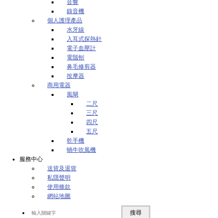
音響
錄音機
個人護理產品
水牙線
入耳式探熱針
電子血壓計
電鬚刨
鼻毛修剪器
按摩器
商用電器
風閘
二尺
三尺
四尺
五尺
乾手機
蝸牛吹風機
服務中心
送貨及退貨
私隱聲明
使用條款
網站地圖