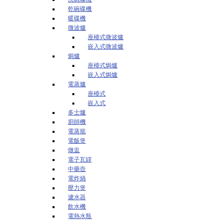
乾碗碟機
暖碟機
微波爐
座檯式微波爐
嵌入式微波爐
焗爐
座檯式焗爐
嵌入式焗爐
電蒸爐
座檯式
嵌入式
多士爐
廚師機
電蒸籠
電飯煲
燉盅
電子瓦罉
中藥壺
電炸煱
壓力煲
濾水器
飲水機
電熱水瓶