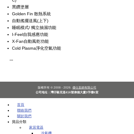
C)
黑鑽塗層
Golden Fin 散熱系統
自動搖擺送風(上下)
睡眠模式/ 獨立抽濕功能
I-Feel自我感應功能
X-Fan自動風乾功能
Cold Plasma淨化空氣功能
...
版權所有 © 2008 - 2026.
優仕直銷有限公司
公司地址：灣仔駱克道416號偉德大廈3字樓6室
首頁
聯絡我們
關於我們
貨品分類
家居電器
冷氣機