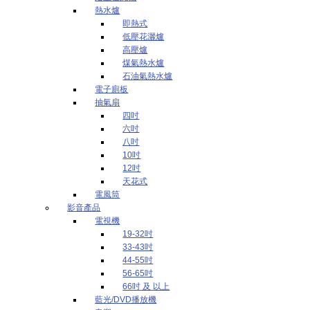
熱水爐
即熱式
低壓花灑爐
高壓爐
煤氣熱水爐
石油氣熱水爐
電子廁板
抽氣扇
四吋
六吋
八吋
10吋
12吋
天花式
電風筒
影音產品
電視機
19-32吋
33-43吋
44-55吋
56-65吋
66吋 及 以上
藍光/DVD播放機