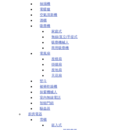
抽濕機
電暖爐
空氣清新機
酒櫃
吸塵機
家庭式
無線/直立/手提式
吸塵機械人
商用吸塵機
電風扇
座檯扇
掛牆扇
座地扇
天花扇
熨斗
被褥乾燥機
抹窗機械人
室內無線電話
智能門鎖
驅蟲器
廚房電器
雪櫃
嵌入式