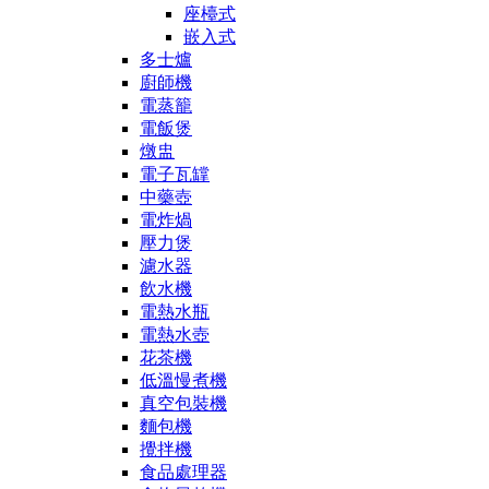
座檯式
嵌入式
多士爐
廚師機
電蒸籠
電飯煲
燉盅
電子瓦罉
中藥壺
電炸煱
壓力煲
濾水器
飲水機
電熱水瓶
電熱水壺
花茶機
低溫慢煮機
真空包裝機
麵包機
攪拌機
食品處理器