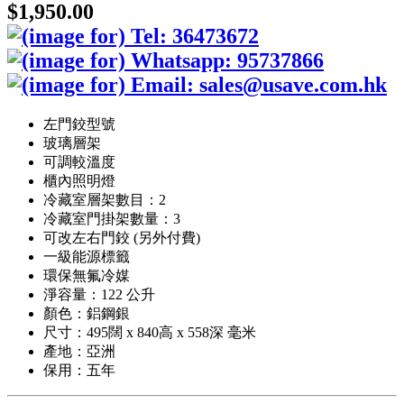
$1,950.00
左門鉸型號
玻璃層架
可調較溫度
櫃內照明燈
冷藏室層架數目：2
冷藏室門掛架數量：3
可改左右門鉸 (另外付費)
一級能源標籤
環保無氟冷媒
淨容量：122 公升
顏色：鋁鋼銀
尺寸：495闊 x 840高 x 558深 毫米
產地：亞洲
保用：五年