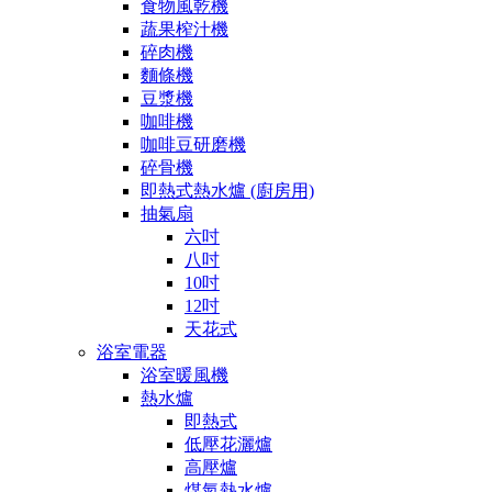
食物風乾機
蔬果榨汁機
碎肉機
麵條機
豆漿機
咖啡機
咖啡豆研磨機
碎骨機
即熱式熱水爐 (廚房用)
抽氣扇
六吋
八吋
10吋
12吋
天花式
浴室電器
浴室暖風機
熱水爐
即熱式
低壓花灑爐
高壓爐
煤氣熱水爐