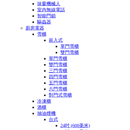
抹窗機械人
室內無線電話
智能門鎖
驅蟲器
廚房電器
雪櫃
嵌入式
單門雪櫃
雙門雪櫃
單門雪櫃
雙門雪櫃
三門雪櫃
四門雪櫃
五門雪櫃
六門雪櫃
對門式雪櫃
冷凍櫃
酒櫃
抽油煙機
台式
24吋 (600毫米)