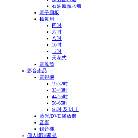
石油氣熱水爐
電子廁板
抽氣扇
四吋
六吋
八吋
10吋
12吋
天花式
電風筒
影音產品
電視機
19-32吋
33-43吋
44-55吋
56-65吋
66吋 及 以上
藍光/DVD播放機
音響
錄音機
個人護理產品