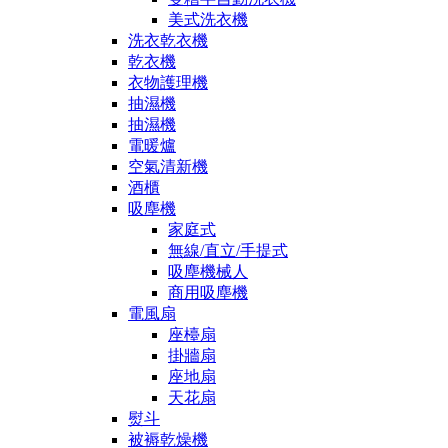
美式洗衣機
洗衣乾衣機
乾衣機
衣物護理機
抽濕機
抽濕機
電暖爐
空氣清新機
酒櫃
吸塵機
家庭式
無線/直立/手提式
吸塵機械人
商用吸塵機
電風扇
座檯扇
掛牆扇
座地扇
天花扇
熨斗
被褥乾燥機