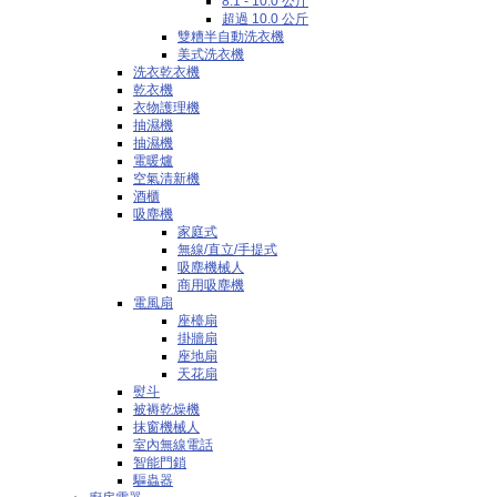
8.1 - 10.0 公斤
超過 10.0 公斤
雙糟半自動洗衣機
美式洗衣機
洗衣乾衣機
乾衣機
衣物護理機
抽濕機
抽濕機
電暖爐
空氣清新機
酒櫃
吸塵機
家庭式
無線/直立/手提式
吸塵機械人
商用吸塵機
電風扇
座檯扇
掛牆扇
座地扇
天花扇
熨斗
被褥乾燥機
抹窗機械人
室內無線電話
智能門鎖
驅蟲器