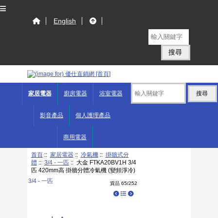
English
家居電器
廚房電器
浴室電器
影音產品
個人護理產品
商用電器
首頁
::
家居電器
::
冷氣機
::
掛牆式分
體
::
3/4 - 一匹
:: 大金 FTKA20BV1H 3/4
匹 420mm高 掛牆分體冷氣機 (變頻淨冷)
3/4 - 一匹
貨品 65/252