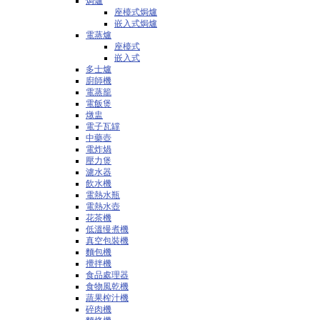
焗爐
座檯式焗爐
嵌入式焗爐
電蒸爐
座檯式
嵌入式
多士爐
廚師機
電蒸籠
電飯煲
燉盅
電子瓦罉
中藥壺
電炸煱
壓力煲
濾水器
飲水機
電熱水瓶
電熱水壺
花茶機
低溫慢煮機
真空包裝機
麵包機
攪拌機
食品處理器
食物風乾機
蔬果榨汁機
碎肉機