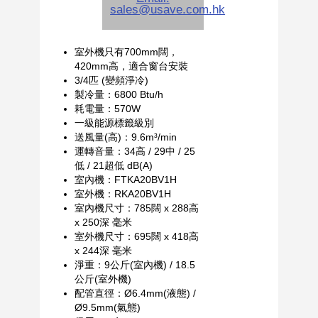
室外機只有700mm闊，
420mm高，適合窗台安裝
3/4匹 (變頻淨冷)
製冷量：6800 Btu/h
耗電量：570W
一級能源標籤級別
送風量(高)：9.6m³/min
運轉音量：34高 / 29中 / 25
低 / 21超低 dB(A)
室內機：FTKA20BV1H
室外機：RKA20BV1H
室內機尺寸：785闊 x 288高
x 250深 毫米
室外機尺寸：695闊 x 418高
x 244深 毫米
淨重：9公斤(室內機) / 18.5
公斤(室外機)
配管直徑：Ø6.4mm(液態) /
Ø9.5mm(氣態)