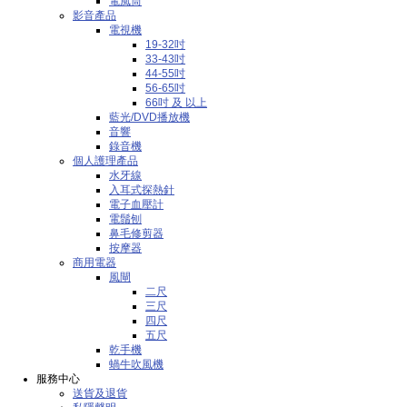
電風筒
影音產品
電視機
19-32吋
33-43吋
44-55吋
56-65吋
66吋 及 以上
藍光/DVD播放機
音響
錄音機
個人護理產品
水牙線
入耳式探熱針
電子血壓計
電鬚刨
鼻毛修剪器
按摩器
商用電器
風閘
二尺
三尺
四尺
五尺
乾手機
蝸牛吹風機
服務中心
送貨及退貨