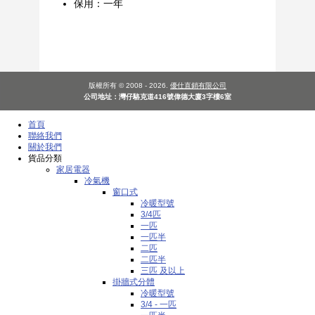
保用：一年
版權所有 © 2008 - 2026.
優仕直銷有限公司
公司地址：灣仔駱克道416號偉德大廈3字樓6室
首頁
聯絡我們
關於我們
貨品分類
家居電器
冷氣機
窗口式
冷暖型號
3/4匹
一匹
一匹半
二匹
二匹半
三匹 及以上
掛牆式分體
冷暖型號
3/4 - 一匹