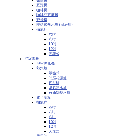
麵條機
豆漿機
咖啡機
咖啡豆研磨機
碎骨機
即熱式熱水爐 (廚房用)
抽氣扇
六吋
八吋
10吋
12吋
天花式
浴室電器
浴室暖風機
熱水爐
即熱式
低壓花灑爐
高壓爐
煤氣熱水爐
石油氣熱水爐
電子廁板
抽氣扇
四吋
六吋
八吋
10吋
12吋
天花式