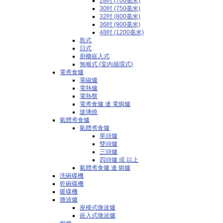
28吋 (700毫米)
30吋 (750毫米)
32吋 (800毫米)
36吋 (900毫米)
48吋 (1200毫米)
島式
日式
廚櫃嵌入式
無喉式 (室內循環式)
電煮食爐
電磁爐
電熱爐
電熱盤
電煮食爐 連 電焗爐
玻璃燒
氣體煮食爐
氣體煮食爐
單頭爐
雙頭爐
三頭爐
四頭爐 或 以上
氣體煮食爐 連 焗爐
洗碗碟機
乾碗碟機
暖碟機
微波爐
座檯式微波爐
嵌入式微波爐