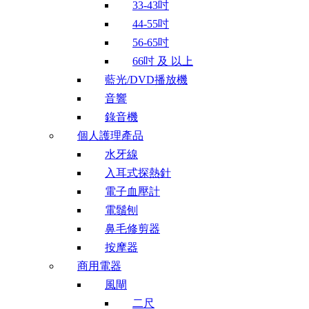
33-43吋
44-55吋
56-65吋
66吋 及 以上
藍光/DVD播放機
音響
錄音機
個人護理產品
水牙線
入耳式探熱針
電子血壓計
電鬚刨
鼻毛修剪器
按摩器
商用電器
風閘
二尺