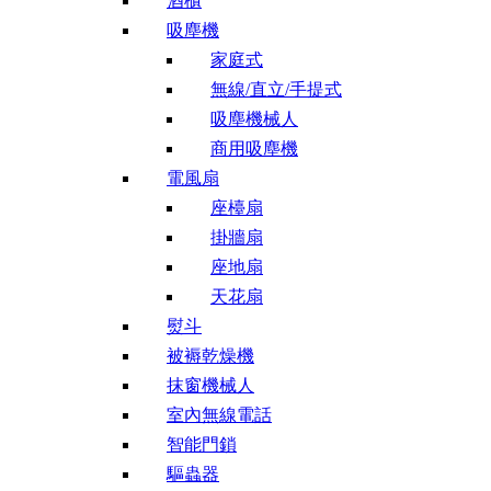
酒櫃
吸塵機
家庭式
無線/直立/手提式
吸塵機械人
商用吸塵機
電風扇
座檯扇
掛牆扇
座地扇
天花扇
熨斗
被褥乾燥機
抹窗機械人
室內無線電話
智能門鎖
驅蟲器