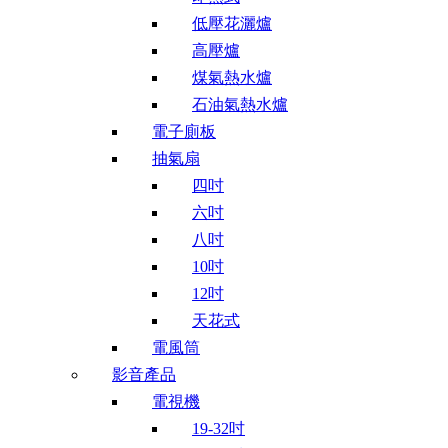
低壓花灑爐
高壓爐
煤氣熱水爐
石油氣熱水爐
電子廁板
抽氣扇
四吋
六吋
八吋
10吋
12吋
天花式
電風筒
影音產品
電視機
19-32吋