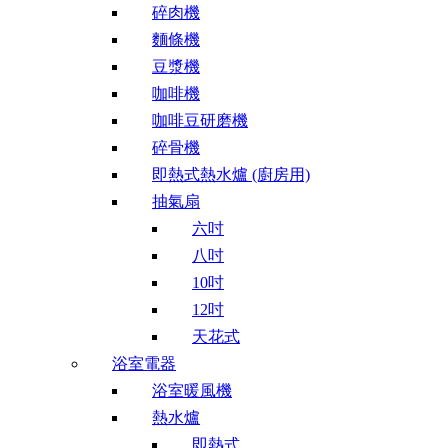
碎肉機
麵條機
豆漿機
咖啡機
咖啡豆研磨機
碎骨機
即熱式熱水爐 (廚房用)
抽氣扇
六吋
八吋
10吋
12吋
天花式
浴室電器
浴室暖風機
熱水爐
即熱式