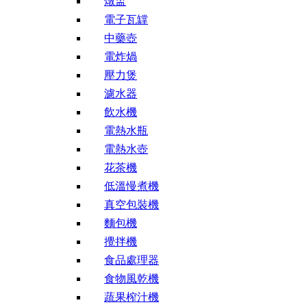
燉盅
電子瓦罉
中藥壺
電炸煱
壓力煲
濾水器
飲水機
電熱水瓶
電熱水壺
花茶機
低溫慢煮機
真空包裝機
麵包機
攪拌機
食品處理器
食物風乾機
蔬果榨汁機