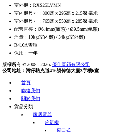
室外機：RXS25LVMN
室內機尺寸：800闊 x 295高 x 215深 毫米
室外機尺寸：765闊 x 550高 x 285深 毫米
配管直徑：Ø6.4mm(液態) / Ø9.5mm(氣態)
淨量：10kg(室內機) / 34kg(室外機)
R410A雪種
保用：一年
版權所有 © 2008 - 2026.
優仕直銷有限公司
公司地址：灣仔駱克道416號偉德大廈3字樓6室
首頁
聯絡我們
關於我們
貨品分類
家居電器
冷氣機
窗口式