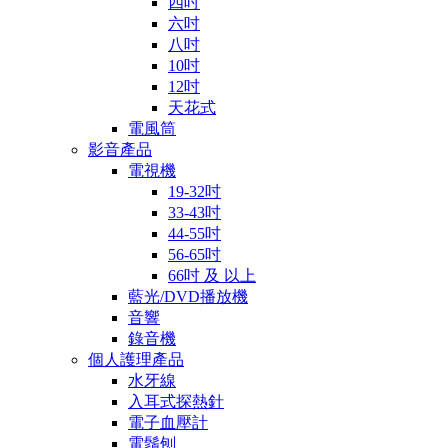
四吋
六吋
八吋
10吋
12吋
天花式
電風筒
影音產品
電視機
19-32吋
33-43吋
44-55吋
56-65吋
66吋 及 以上
藍光/DVD播放機
音響
錄音機
個人護理產品
水牙線
入耳式探熱針
電子血壓計
電鬚刨