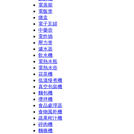
電蒸籠
電飯煲
燉盅
電子瓦罉
中藥壺
電炸煱
壓力煲
濾水器
飲水機
電熱水瓶
電熱水壺
花茶機
低溫慢煮機
真空包裝機
麵包機
攪拌機
食品處理器
食物風乾機
蔬果榨汁機
碎肉機
麵條機