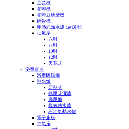
豆漿機
咖啡機
咖啡豆研磨機
碎骨機
即熱式熱水爐 (廚房用)
抽氣扇
六吋
八吋
10吋
12吋
天花式
浴室電器
浴室暖風機
熱水爐
即熱式
低壓花灑爐
高壓爐
煤氣熱水爐
石油氣熱水爐
電子廁板
抽氣扇