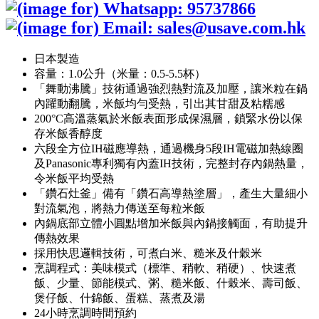
日本製造
容量：1.0公升（米量：0.5-5.5杯）
「舞動沸騰」技術通過強烈熱對流及加壓，讓米粒在鍋
內躍動翻騰，米飯均勻受熱，引出其甘甜及粘糯感
200°C高溫蒸氣於米飯表面形成保濕層，鎖緊水份以保
存米飯香醇度
六段全方位IH磁應導熱，通過機身5段IH電磁加熱線圈
及Panasonic專利獨有內蓋IH技術，完整封存內鍋熱量，
令米飯平均受熱
「鑽石灶釜」備有「鑽石高導熱塗層」，產生大量細小
對流氣泡，將熱力傳送至每粒米飯
內鍋底部立體小圓點增加米飯與內鍋接觸面，有助提升
傳熱效果
採用快思邏輯技術，可煮白米、糙米及什穀米
烹調程式：美味模式（標準、稍軟、稍硬）、快速煮
飯、少量、節能模式、粥、糙米飯、什穀米、壽司飯、
煲仔飯、什錦飯、蛋糕、蒸煮及湯
24小時烹調時間預約