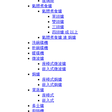
玻璃燒
氣體煮食爐
氣體煮食爐
單頭爐
雙頭爐
三頭爐
四頭爐 或 以上
氣體煮食爐 連 焗爐
洗碗碟機
乾碗碟機
暖碟機
微波爐
座檯式微波爐
嵌入式微波爐
焗爐
座檯式焗爐
嵌入式焗爐
電蒸爐
座檯式
嵌入式
多士爐
廚師機