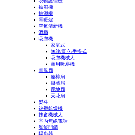
衣物護理機
抽濕機
抽濕機
電暖爐
空氣清新機
酒櫃
吸塵機
家庭式
無線/直立/手提式
吸塵機械人
商用吸塵機
電風扇
座檯扇
掛牆扇
座地扇
天花扇
熨斗
被褥乾燥機
抹窗機械人
室內無線電話
智能門鎖
驅蟲器