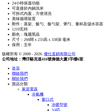
24小時保溫功能
可直接於內鍋洗米
可拆式內蓋，方便清洗
美味循環裝置
附件：蒸架、飯勺、飯勺架、粥勺、量杯及儲水容器
1210瓦特
顏色：瑰麗黑晶
尺寸：266闊 x 233高 x 338深 毫米
保用：五年
版權所有 © 2008 - 2026.
優仕直銷有限公司
公司地址：灣仔駱克道416號偉德大廈3字樓6室
首頁
聯絡我們
關於我們
貨品分類
家居電器
冷氣機
窗口式
冷暖型號
3/4匹