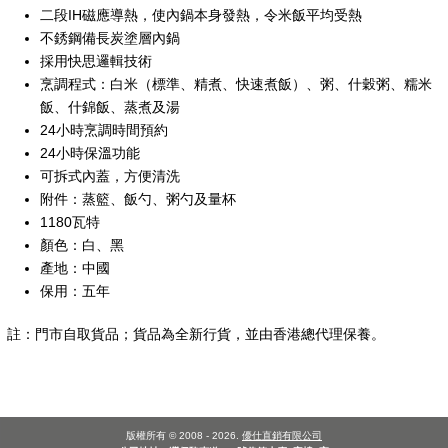
二段IH磁應導熱，使內鍋本身發熱，令米飯平均受熱
不銹鋼備長炭塗層內鍋
採用快思邏輯技術
烹調程式：白米（標準、精煮、快速煮飯）、粥、什穀粥、糯米
飯、什錦飯、蒸煮及湯
24小時烹調時間預約
24小時保溫功能
可拆式內蓋，方便清洗
附件：蒸籃、飯勺、粥勺及量杯
1180瓦特
顏色：白、黑
產地：中國
保用：五年
註：門市自取貨品；貨品為全新行貨，並由香港總代理保養。
版權所有 © 2008 - 2026.
優仕直銷有限公司