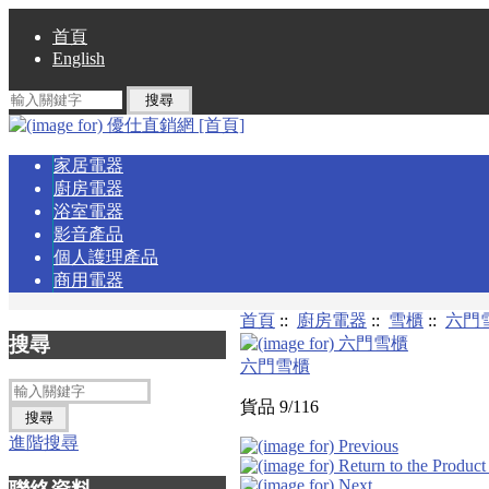
首頁
English
家居電器
廚房電器
浴室電器
影音產品
個人護理產品
商用電器
首頁
::
廚房電器
::
雪櫃
::
六門
搜尋
六門雪櫃
貨品 9/116
進階搜尋