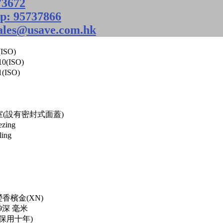
ISO)
0(ISO)
(ISO)
果室(設有密封式面蓋)
zing
ing
瑩香檳金(XN)
99深 毫米
保用十年)