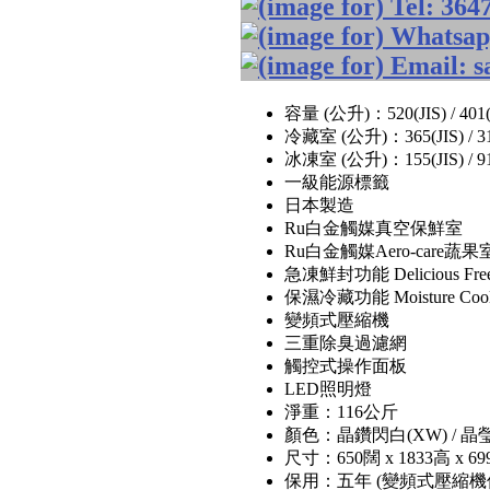
容量 (公升)：520(JIS) / 401(
冷藏室 (公升)：365(JIS) / 31
冰凍室 (公升)：155(JIS) / 91
一級能源標籤
日本製造
Ru白金觸媒真空保鮮室
Ru白金觸媒Aero-care蔬
急凍鮮封功能 Delicious Free
保濕冷藏功能 Moisture Cool
變頻式壓縮機
三重除臭過濾網
觸控式操作面板
LED照明燈
淨重：116公斤
顏色：晶鑽閃白(XW) / 晶
尺寸：650闊 x 1833高 x 6
保用：五年 (變頻式壓縮機