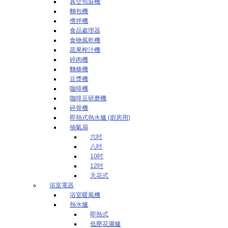
真空包裝機
麵包機
攪拌機
食品處理器
食物風乾機
蔬果榨汁機
碎肉機
麵條機
豆漿機
咖啡機
咖啡豆研磨機
碎骨機
即熱式熱水爐 (廚房用)
抽氣扇
六吋
八吋
10吋
12吋
天花式
浴室電器
浴室暖風機
熱水爐
即熱式
低壓花灑爐