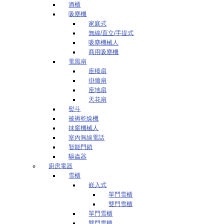
酒櫃
吸塵機
家庭式
無線/直立/手提式
吸塵機械人
商用吸塵機
電風扇
座檯扇
掛牆扇
座地扇
天花扇
熨斗
被褥乾燥機
抹窗機械人
室內無線電話
智能門鎖
驅蟲器
廚房電器
雪櫃
嵌入式
單門雪櫃
雙門雪櫃
單門雪櫃
雙門雪櫃