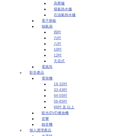
高壓爐
煤氣熱水爐
石油氣熱水爐
電子廁板
抽氣扇
四吋
六吋
八吋
10吋
12吋
天花式
電風筒
影音產品
電視機
19-32吋
33-43吋
44-55吋
56-65吋
66吋 及 以上
藍光/DVD播放機
音響
錄音機
個人護理產品
水牙線