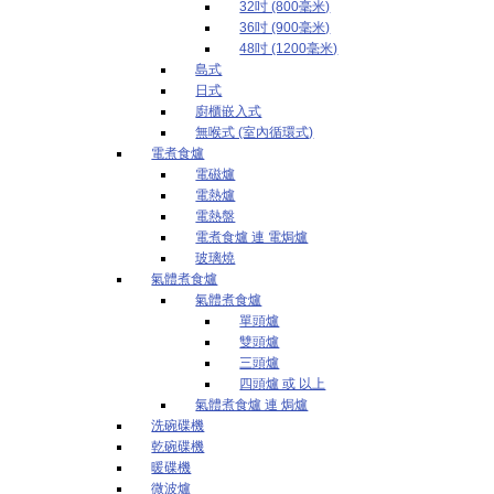
32吋 (800毫米)
36吋 (900毫米)
48吋 (1200毫米)
島式
日式
廚櫃嵌入式
無喉式 (室內循環式)
電煮食爐
電磁爐
電熱爐
電熱盤
電煮食爐 連 電焗爐
玻璃燒
氣體煮食爐
氣體煮食爐
單頭爐
雙頭爐
三頭爐
四頭爐 或 以上
氣體煮食爐 連 焗爐
洗碗碟機
乾碗碟機
暖碟機
微波爐