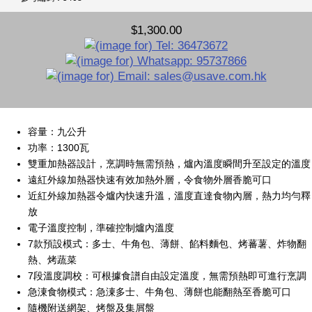
$1,300.00
容量：九公升
功率：1300瓦
雙重加熱器設計，烹調時無需預熱，爐內溫度瞬間升至設定的溫度
遠紅外線加熱器快速有效加熱外層，令食物外層香脆可口
近紅外線加熱器令爐內快速升溫，溫度直達食物內層，熱力均勻釋
放
電子溫度控制，準確控制爐內溫度
7款預設模式：多士、牛角包、薄餅、餡料麵包、烤蕃薯、炸物翻
熱、烤蔬菜
7段溫度調校：可根據食譜自由設定溫度，無需預熱即可進行烹調
急涷食物模式：急涷多士、牛角包、薄餅也能翻熱至香脆可口
隨機附送網架、烤盤及集屑盤