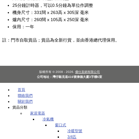
25分鐘計時器，可以0.5分鐘為單位作調整
機身尺寸：331闊 x 263高 x 305深 毫米
爐內尺寸：260闊 x 105高 x 250深 毫米
保用：一年
註：門市自取貨品；貨品為全新行貨，並由香港總代理保用。
版權所有 © 2008 - 2026.
優仕直銷有限公司
公司地址：灣仔駱克道416號偉德大廈3字樓6室
首頁
聯絡我們
關於我們
貨品分類
家居電器
冷氣機
窗口式
冷暖型號
3/4匹