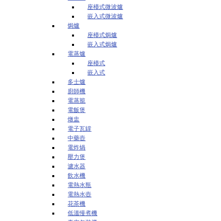
座檯式微波爐
嵌入式微波爐
焗爐
座檯式焗爐
嵌入式焗爐
電蒸爐
座檯式
嵌入式
多士爐
廚師機
電蒸籠
電飯煲
燉盅
電子瓦罉
中藥壺
電炸煱
壓力煲
濾水器
飲水機
電熱水瓶
電熱水壺
花茶機
低溫慢煮機