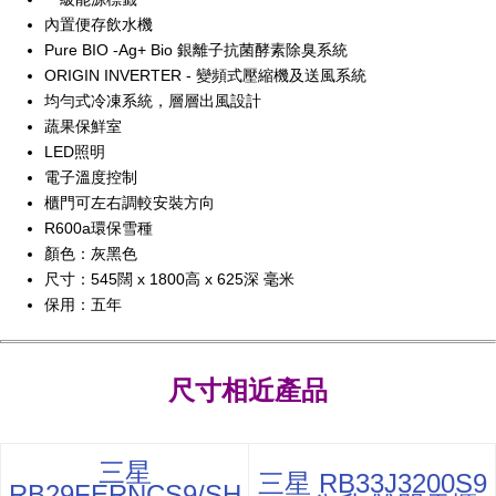
內置便存飲水機
Pure BIO -Ag+ Bio 銀離子抗菌酵素除臭系統
ORIGIN INVERTER - 變頻式壓縮機及送風系統
均勻式冷凍系統，層層出風設計
蔬果保鮮室
LED照明
電子溫度控制
櫃門可左右調較安裝方向
R600a環保雪種
顏色：灰黑色
尺寸：545闊 x 1800高 x 625深 毫米
保用：五年
尺寸相近產品
三星
三星 RB33J3200S9
RB29FERNCS9/SH