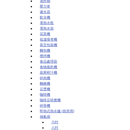
電炸煱
壓力煲
濾水器
飲水機
電熱水瓶
電熱水壺
花茶機
低溫慢煮機
真空包裝機
麵包機
攪拌機
食品處理器
食物風乾機
蔬果榨汁機
碎肉機
麵條機
豆漿機
咖啡機
咖啡豆研磨機
碎骨機
即熱式熱水爐 (廚房用)
抽氣扇
六吋
八吋