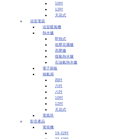
10吋
12吋
天花式
浴室電器
浴室暖風機
熱水爐
即熱式
低壓花灑爐
高壓爐
煤氣熱水爐
石油氣熱水爐
電子廁板
抽氣扇
四吋
六吋
八吋
10吋
12吋
天花式
電風筒
影音產品
電視機
19-32吋
33-43吋