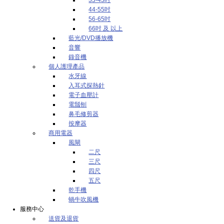
44-55吋
56-65吋
66吋 及 以上
藍光/DVD播放機
音響
錄音機
個人護理產品
水牙線
入耳式探熱針
電子血壓計
電鬚刨
鼻毛修剪器
按摩器
商用電器
風閘
二尺
三尺
四尺
五尺
乾手機
蝸牛吹風機
服務中心
送貨及退貨