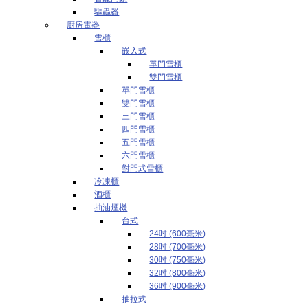
驅蟲器
廚房電器
雪櫃
嵌入式
單門雪櫃
雙門雪櫃
單門雪櫃
雙門雪櫃
三門雪櫃
四門雪櫃
五門雪櫃
六門雪櫃
對門式雪櫃
冷凍櫃
酒櫃
抽油煙機
台式
24吋 (600毫米)
28吋 (700毫米)
30吋 (750毫米)
32吋 (800毫米)
36吋 (900毫米)
抽拉式