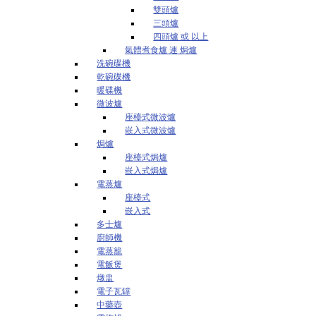
雙頭爐
三頭爐
四頭爐 或 以上
氣體煮食爐 連 焗爐
洗碗碟機
乾碗碟機
暖碟機
微波爐
座檯式微波爐
嵌入式微波爐
焗爐
座檯式焗爐
嵌入式焗爐
電蒸爐
座檯式
嵌入式
多士爐
廚師機
電蒸籠
電飯煲
燉盅
電子瓦罉
中藥壺