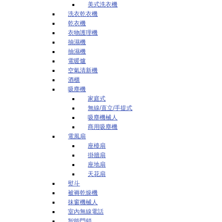
美式洗衣機
洗衣乾衣機
乾衣機
衣物護理機
抽濕機
抽濕機
電暖爐
空氣清新機
酒櫃
吸塵機
家庭式
無線/直立/手提式
吸塵機械人
商用吸塵機
電風扇
座檯扇
掛牆扇
座地扇
天花扇
熨斗
被褥乾燥機
抹窗機械人
室內無線電話
智能門鎖