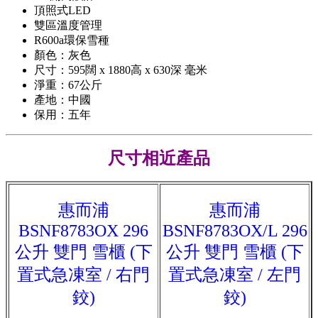
頂照式LED
雙區溫度管理
R600a環保雪種
顏色：灰色
尺寸：595闊 x 1880高 x 630深 毫米
淨重：67公斤
產地：中國
保用：五年
尺寸相近產品
惠而浦
惠而浦
BSNF8783OX 296
BSNF8783OX/L 296
公升 雙門 雪櫃 (下
公升 雙門 雪櫃 (下
置式急凍室 / 右門
置式急凍室 / 左門
鉸)
鉸)