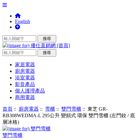
English
家居電器
廚房電器
浴室電器
影音產品
個人護理產品
商用電器
首頁
::
廚房電器
::
雪櫃
::
雙門雪櫃
:: 東芝 GR-
RB308WEDMA-L 295公升 變頻式 環保 雙門雪櫃 (左門鉸 / 底
層冰格)
雙門雪櫃