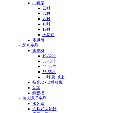
抽氣扇
四吋
六吋
八吋
10吋
12吋
天花式
電風筒
影音產品
電視機
19-32吋
33-43吋
44-55吋
56-65吋
66吋 及 以上
藍光/DVD播放機
音響
錄音機
個人護理產品
水牙線
入耳式探熱針