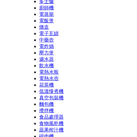
多士爐
廚師機
電蒸籠
電飯煲
燉盅
電子瓦罉
中藥壺
電炸煱
壓力煲
濾水器
飲水機
電熱水瓶
電熱水壺
花茶機
低溫慢煮機
真空包裝機
麵包機
攪拌機
食品處理器
食物風乾機
蔬果榨汁機
碎肉機