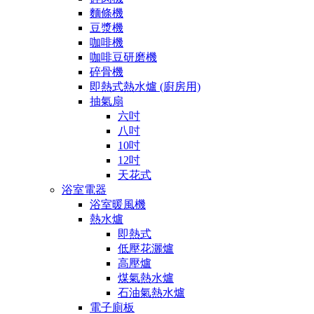
麵條機
豆漿機
咖啡機
咖啡豆研磨機
碎骨機
即熱式熱水爐 (廚房用)
抽氣扇
六吋
八吋
10吋
12吋
天花式
浴室電器
浴室暖風機
熱水爐
即熱式
低壓花灑爐
高壓爐
煤氣熱水爐
石油氣熱水爐
電子廁板