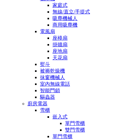
家庭式
無線/直立/手提式
吸塵機械人
商用吸塵機
電風扇
座檯扇
掛牆扇
座地扇
天花扇
熨斗
被褥乾燥機
抹窗機械人
室內無線電話
智能門鎖
驅蟲器
廚房電器
雪櫃
嵌入式
單門雪櫃
雙門雪櫃
單門雪櫃