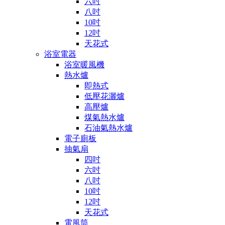
六吋
八吋
10吋
12吋
天花式
浴室電器
浴室暖風機
熱水爐
即熱式
低壓花灑爐
高壓爐
煤氣熱水爐
石油氣熱水爐
電子廁板
抽氣扇
四吋
六吋
八吋
10吋
12吋
天花式
電風筒