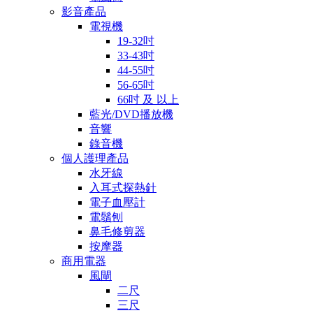
影音產品
電視機
19-32吋
33-43吋
44-55吋
56-65吋
66吋 及 以上
藍光/DVD播放機
音響
錄音機
個人護理產品
水牙線
入耳式探熱針
電子血壓計
電鬚刨
鼻毛修剪器
按摩器
商用電器
風閘
二尺
三尺