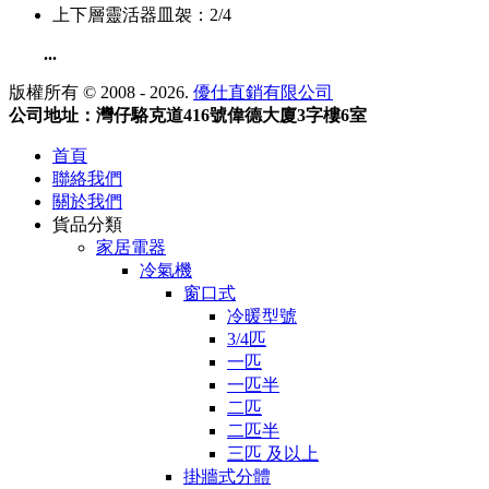
上下層靈活器皿袈：2/4
...
版權所有 © 2008 - 2026.
優仕直銷有限公司
公司地址：灣仔駱克道416號偉德大廈3字樓6室
首頁
聯絡我們
關於我們
貨品分類
家居電器
冷氣機
窗口式
冷暖型號
3/4匹
一匹
一匹半
二匹
二匹半
三匹 及以上
掛牆式分體