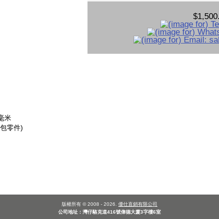
$1,500
 毫米
包零件)
版權所有 © 2008 - 2026.
優仕直銷有限公司
公司地址：灣仔駱克道416號偉德大廈3字樓6室