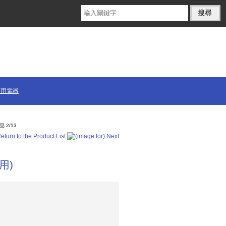
商用電器
品 2/13
用)