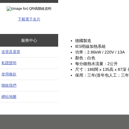
下載電子名片
服務中心
德國製造
IES明線加熱系統
送貨及退貨
功率：2.86kW / 220V / 13A
顏色：白色
私隱聲明
每分鐘熱水流量：2公升
尺寸：186闊 x 135高 x 87深
使用條款
保用：三年(首年包人工；三年
聯絡我們
網站地圖