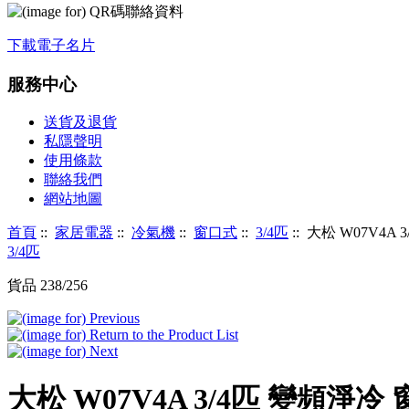
下載電子名片
服務中心
送貨及退貨
私隱聲明
使用條款
聯絡我們
網站地圖
首頁
::
家居電器
::
冷氣機
::
窗口式
::
3/4匹
:: 大松 W07V4
3/4匹
貨品 238/256
大松 W07V4A 3/4匹 變頻淨