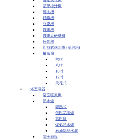
蔬果榨汁機
碎肉機
麵條機
豆漿機
咖啡機
咖啡豆研磨機
碎骨機
即熱式熱水爐 (廚房用)
抽氣扇
六吋
八吋
10吋
12吋
天花式
浴室電器
浴室暖風機
熱水爐
即熱式
低壓花灑爐
高壓爐
煤氣熱水爐
石油氣熱水爐
電子廁板