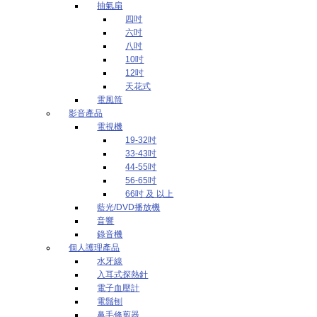
抽氣扇
四吋
六吋
八吋
10吋
12吋
天花式
電風筒
影音產品
電視機
19-32吋
33-43吋
44-55吋
56-65吋
66吋 及 以上
藍光/DVD播放機
音響
錄音機
個人護理產品
水牙線
入耳式探熱針
電子血壓計
電鬚刨
鼻毛修剪器