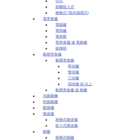
日式
廚櫃嵌入式
無喉式 (室內循環式)
電煮食爐
電磁爐
電熱爐
電熱盤
電煮食爐 連 電焗爐
玻璃燒
氣體煮食爐
氣體煮食爐
單頭爐
雙頭爐
三頭爐
四頭爐 或 以上
氣體煮食爐 連 焗爐
洗碗碟機
乾碗碟機
暖碟機
微波爐
座檯式微波爐
嵌入式微波爐
焗爐
座檯式焗爐