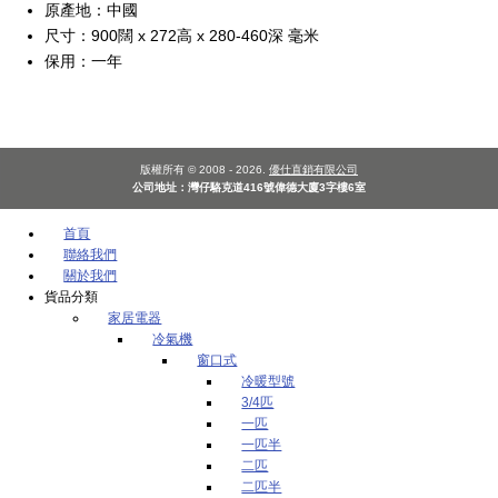
原產地：中國
尺寸：900闊 x 272高 x 280-460深 毫米
保用：一年
版權所有 © 2008 - 2026.
優仕直銷有限公司
公司地址：灣仔駱克道416號偉德大廈3字樓6室
首頁
聯絡我們
關於我們
貨品分類
家居電器
冷氣機
窗口式
冷暖型號
3/4匹
一匹
一匹半
二匹
二匹半