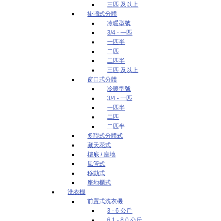
三匹 及以上
掛牆式分體
冷暖型號
3/4 - 一匹
一匹半
二匹
二匹半
三匹 及以上
窗口式分體
冷暖型號
3/4 - 一匹
一匹半
二匹
二匹半
多聯式分體式
藏天花式
樓底 / 座地
風管式
移動式
座地櫃式
洗衣機
前置式洗衣機
3 - 6 公斤
6.1 - 8.0 公斤