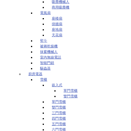
吸塵機械人
商用吸塵機
電風扇
座檯扇
掛牆扇
座地扇
天花扇
熨斗
被褥乾燥機
抹窗機械人
室內無線電話
智能門鎖
驅蟲器
廚房電器
雪櫃
嵌入式
單門雪櫃
雙門雪櫃
單門雪櫃
雙門雪櫃
三門雪櫃
四門雪櫃
五門雪櫃
六門雪櫃