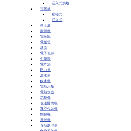
嵌入式焗爐
電蒸爐
座檯式
嵌入式
多士爐
廚師機
電蒸籠
電飯煲
燉盅
電子瓦罉
中藥壺
電炸煱
壓力煲
濾水器
飲水機
電熱水瓶
電熱水壺
花茶機
低溫慢煮機
真空包裝機
麵包機
攪拌機
食品處理器
食物風乾機