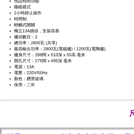
預設時間功能
睡眠模式
2小時靜止操作
時間制
輕觸式開關
獨立13A插頭，安裝容易
爐頭數目：2
總功率：2800瓦 (共享)
最高輸出功率：2800瓦(電磁爐) / 1200瓦(電陶爐)
爐身尺寸：288闊 x 510深 x 55高 毫米
開孔尺寸：275闊 x 495深 毫米
電源：13A
電壓：220V/50Hz
顏色：鑽黑玻璃
保用：二年