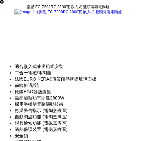
樂思 EC-7298RC 2800瓦 嵌入式 雙頭電磁電陶爐
適合嵌入式或座枱式安裝
二合一電磁/電陶爐
法國EURO KERA®優質耐熱陶瓷玻璃面板
前端斜邊設計
德國EGO發熱爐盤
最高加熱功率則達2800W
採用半橋雙電路驅動技術
餘温警告指示 (電陶烹煮區)
自動調温功能 (電陶烹煮區)
鍋具檢知功能 (電磁烹煮區)
過熱保護裝置 (電磁烹煮區)
安全鎖