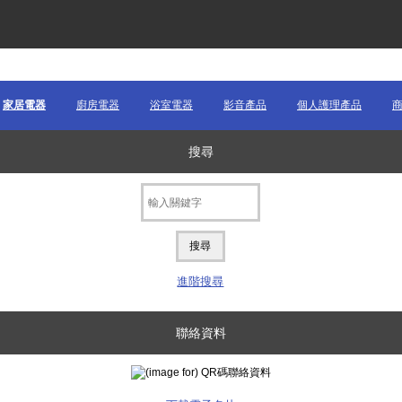
家居電器
廚房電器
浴室電器
影音產品
個人護理產品
搜尋
進階搜尋
聯絡資料