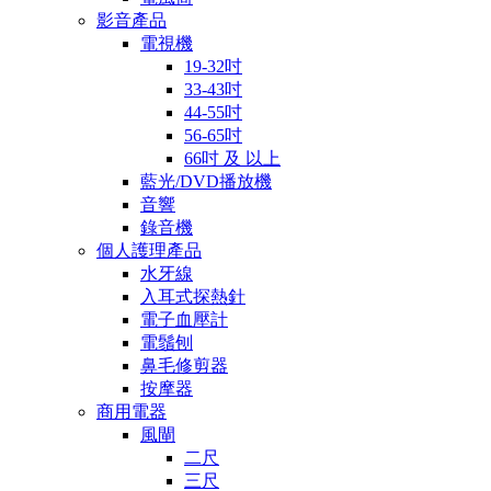
影音產品
電視機
19-32吋
33-43吋
44-55吋
56-65吋
66吋 及 以上
藍光/DVD播放機
音響
錄音機
個人護理產品
水牙線
入耳式探熱針
電子血壓計
電鬚刨
鼻毛修剪器
按摩器
商用電器
風閘
二尺
三尺