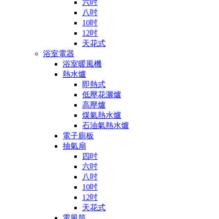
六吋
八吋
10吋
12吋
天花式
浴室電器
浴室暖風機
熱水爐
即熱式
低壓花灑爐
高壓爐
煤氣熱水爐
石油氣熱水爐
電子廁板
抽氣扇
四吋
六吋
八吋
10吋
12吋
天花式
電風筒