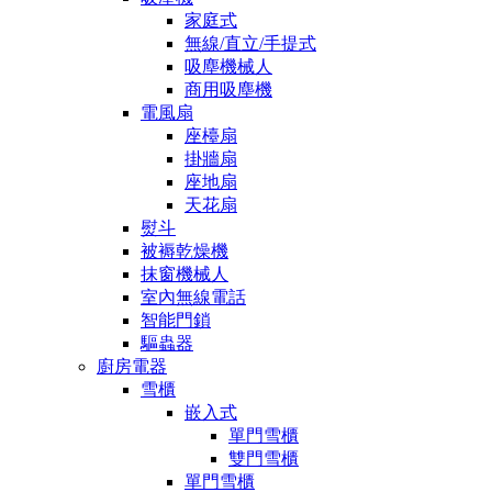
家庭式
無線/直立/手提式
吸塵機械人
商用吸塵機
電風扇
座檯扇
掛牆扇
座地扇
天花扇
熨斗
被褥乾燥機
抹窗機械人
室內無線電話
智能門鎖
驅蟲器
廚房電器
雪櫃
嵌入式
單門雪櫃
雙門雪櫃
單門雪櫃