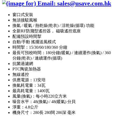
窗口式安裝
無須接駁風喉
換氣 / 暖氣 / 熱乾燥(乾衣) / 涼乾燥(循環) 功能
全新RF防濺型遙控器， 磁吸遙控底座
配備預設時間掣
自動/手動 搖擺送風模式
時間掣：15/30/60/180/360 分鐘
最長可預校時間：180分鐘(暖氣) / 連續運作(換氣) / 360
分鐘(乾衣) / 連續運作(循環)
抗菌過濾網
PTC陶瓷加熱器
無線遙控
供應電源：13安培
換氣耗電量：34瓦
最高耗電量：1400瓦
風量(換氣)：每小時220立方米
噪音水平：48(換氣) / 48(暖氣) 分貝
淨重：4.8公斤
機身尺寸：280長 280闊 286深 毫米