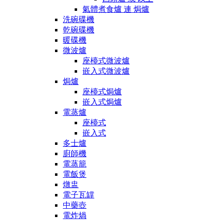
氣體煮食爐 連 焗爐
洗碗碟機
乾碗碟機
暖碟機
微波爐
座檯式微波爐
嵌入式微波爐
焗爐
座檯式焗爐
嵌入式焗爐
電蒸爐
座檯式
嵌入式
多士爐
廚師機
電蒸籠
電飯煲
燉盅
電子瓦罉
中藥壺
電炸煱