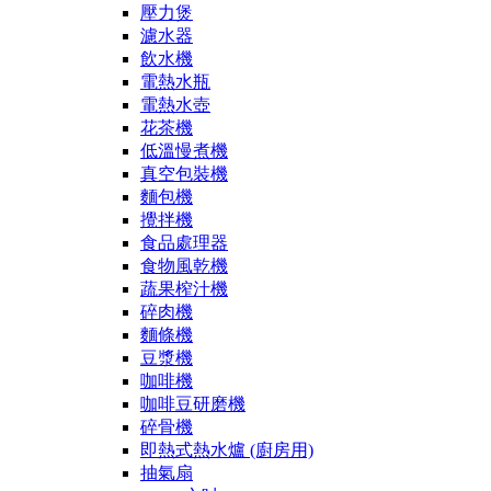
壓力煲
濾水器
飲水機
電熱水瓶
電熱水壺
花茶機
低溫慢煮機
真空包裝機
麵包機
攪拌機
食品處理器
食物風乾機
蔬果榨汁機
碎肉機
麵條機
豆漿機
咖啡機
咖啡豆研磨機
碎骨機
即熱式熱水爐 (廚房用)
抽氣扇