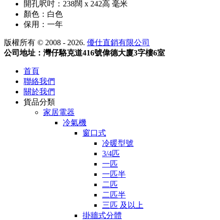
開孔呎吋：238闊 x 242高 毫米
顏色：白色
保用：一年
版權所有 © 2008 - 2026.
優仕直銷有限公司
公司地址：灣仔駱克道416號偉德大廈3字樓6室
首頁
聯絡我們
關於我們
貨品分類
家居電器
冷氣機
窗口式
冷暖型號
3/4匹
一匹
一匹半
二匹
二匹半
三匹 及以上
掛牆式分體