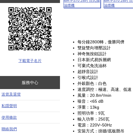
每分鐘2800轉，傲勝同儕
雙旋雙向增壓設計
神奇無按鈕設計
日本新式易拆層網
下載電子名片
可棄式免洗油杯
超靜音設計
引喉式設計
服務中心
外穀顏色：白色
速度調控：極速、高速、低速
送貨及退貨
風量：20.8m³/min
噪音：<65 dB
私隱聲明
淨重：13kg
照明功率：9瓦
使用條款
輸入功率：250瓦
電源：220V~50Hz
聯絡我們
安裝方式：掛牆/底板懸吊