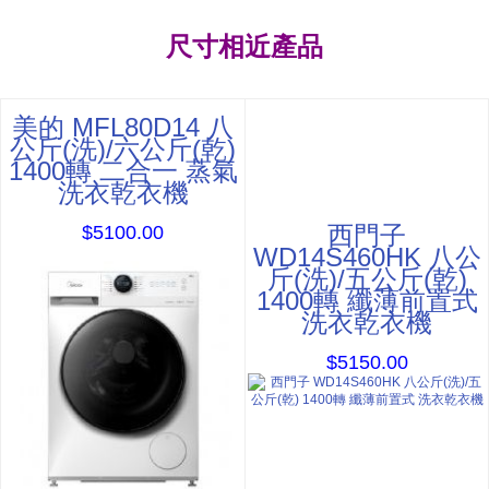
尺寸相近產品
美的 MFL80D14 八
公斤(洗)/六公斤(乾)
1400轉 二合一 蒸氣
洗衣乾衣機
西門子
$5100.00
WD14S460HK 八公
斤(洗)/五公斤(乾)
1400轉 纖薄前置式
洗衣乾衣機
$5150.00