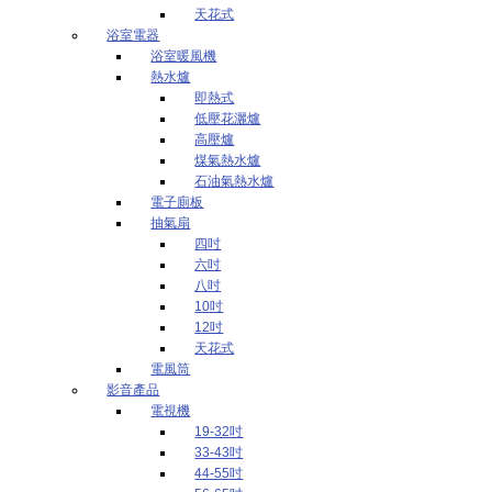
天花式
浴室電器
浴室暖風機
熱水爐
即熱式
低壓花灑爐
高壓爐
煤氣熱水爐
石油氣熱水爐
電子廁板
抽氣扇
四吋
六吋
八吋
10吋
12吋
天花式
電風筒
影音產品
電視機
19-32吋
33-43吋
44-55吋