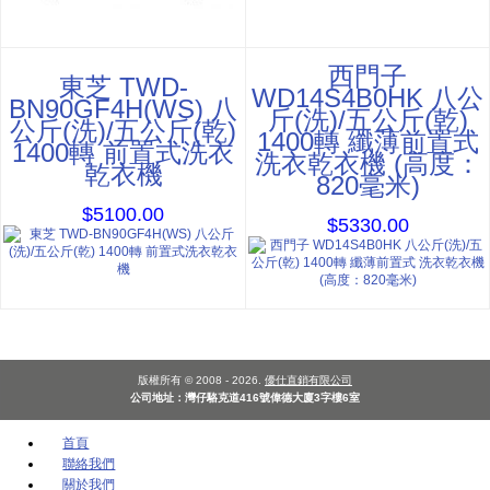
西門子
東芝 TWD-
WD14S4B0HK 八公
BN90GF4H(WS) 八
斤(洗)/五公斤(乾)
公斤(洗)/五公斤(乾)
1400轉 纖薄前置式
1400轉 前置式洗衣
洗衣乾衣機 (高度：
乾衣機
820毫米)
$5100.00
$5330.00
版權所有 © 2008 - 2026.
優仕直銷有限公司
公司地址：灣仔駱克道416號偉德大廈3字樓6室
首頁
聯絡我們
關於我們