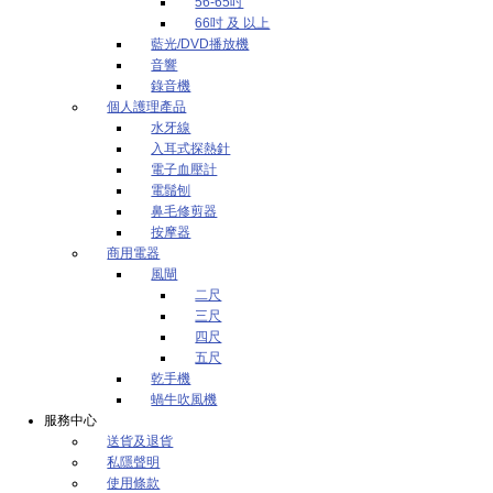
56-65吋
66吋 及 以上
藍光/DVD播放機
音響
錄音機
個人護理產品
水牙線
入耳式探熱針
電子血壓計
電鬚刨
鼻毛修剪器
按摩器
商用電器
風閘
二尺
三尺
四尺
五尺
乾手機
蝸牛吹風機
服務中心
送貨及退貨
私隱聲明
使用條款