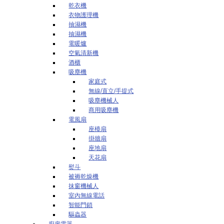
乾衣機
衣物護理機
抽濕機
抽濕機
電暖爐
空氣清新機
酒櫃
吸塵機
家庭式
無線/直立/手提式
吸塵機械人
商用吸塵機
電風扇
座檯扇
掛牆扇
座地扇
天花扇
熨斗
被褥乾燥機
抹窗機械人
室內無線電話
智能門鎖
驅蟲器
廚房電器