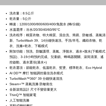
洗衣量：8.5公斤
乾衣量：5公斤
轉速：1200/1000/800/600/400/免脫水 (轉/分鐘)
水溫選擇：冷水/20/30/40/60/95°C
洗衣程序：棉質衣物、特大棉質、混合洗、簡易、防敏感、蒸氣清
新、TurboWash 39、14分鐘快速洗、手洗/羊毛、纖幼衣物、乾
衣、洗滌+乾衣、下載模式
附加功能：預洗、防皺護理、蒸氣、淨脫水、過水+脫水(下載模式
預設)、3-19小時預約完成、兒童鎖、蜂鳴器開關、滾筒清潔、遙
控啟動、過水選項(過水+)
乾衣選項：節能乾衣、低溫乾衣、熨燙、標準乾衣、Eco Hybrid
AI DD™ 摩打 智能調控最佳洗衣模式
TurboWash™360° 39 分鐘快速清洗
Steam+™ 蒸氣洗滌 防敏衛生
全新滾筒設計 尺寸不變容量更大
ThinQ™ 智能家電
人工智能洗滌
直驅式變頻摩打