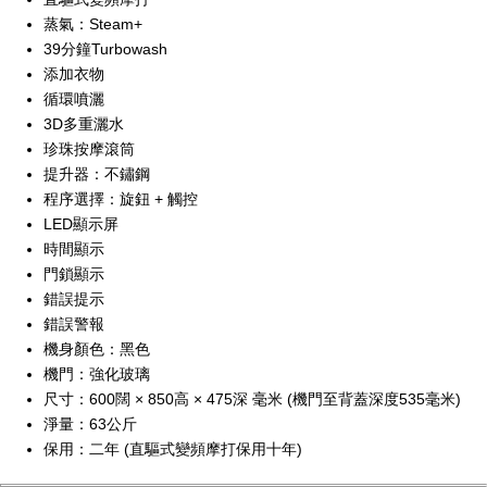
蒸氣：Steam+
39分鐘Turbowash
添加衣物
循環噴灑
3D多重灑水
珍珠按摩滾筒
提升器：不鏽鋼
程序選擇：旋鈕 + 觸控
LED顯示屏
時間顯示
門鎖顯示
錯誤提示
錯誤警報
機身顏色：黑色
機門：強化玻璃
尺寸：600闊 × 850高 × 475深 毫米 (機門至背蓋深度535毫米)
淨量：63公斤
保用：二年 (直驅式變頻摩打保用十年)