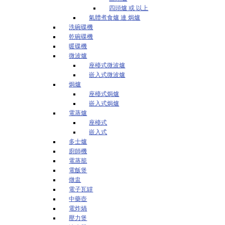
四頭爐 或 以上
氣體煮食爐 連 焗爐
洗碗碟機
乾碗碟機
暖碟機
微波爐
座檯式微波爐
嵌入式微波爐
焗爐
座檯式焗爐
嵌入式焗爐
電蒸爐
座檯式
嵌入式
多士爐
廚師機
電蒸籠
電飯煲
燉盅
電子瓦罉
中藥壺
電炸煱
壓力煲