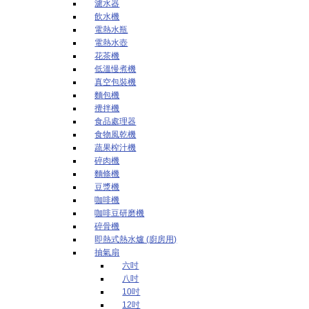
濾水器
飲水機
電熱水瓶
電熱水壺
花茶機
低溫慢煮機
真空包裝機
麵包機
攪拌機
食品處理器
食物風乾機
蔬果榨汁機
碎肉機
麵條機
豆漿機
咖啡機
咖啡豆研磨機
碎骨機
即熱式熱水爐 (廚房用)
抽氣扇
六吋
八吋
10吋
12吋