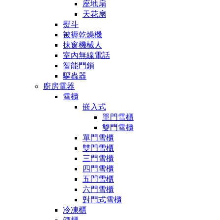
座地扇
天花扇
熨斗
被褥乾燥機
抹窗機械人
室內無線電話
智能門鎖
驅蟲器
廚房電器
雪櫃
嵌入式
單門雪櫃
雙門雪櫃
單門雪櫃
雙門雪櫃
三門雪櫃
四門雪櫃
五門雪櫃
六門雪櫃
對門式雪櫃
冷凍櫃