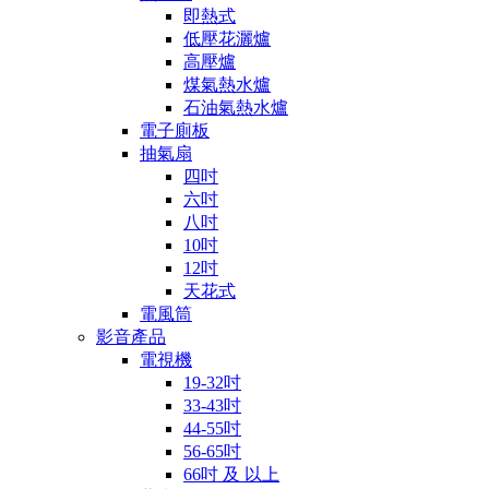
即熱式
低壓花灑爐
高壓爐
煤氣熱水爐
石油氣熱水爐
電子廁板
抽氣扇
四吋
六吋
八吋
10吋
12吋
天花式
電風筒
影音產品
電視機
19-32吋
33-43吋
44-55吋
56-65吋
66吋 及 以上