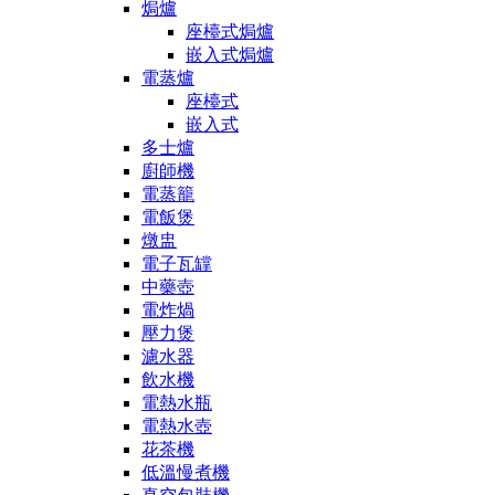
焗爐
座檯式焗爐
嵌入式焗爐
電蒸爐
座檯式
嵌入式
多士爐
廚師機
電蒸籠
電飯煲
燉盅
電子瓦罉
中藥壺
電炸煱
壓力煲
濾水器
飲水機
電熱水瓶
電熱水壺
花茶機
低溫慢煮機