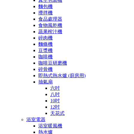
真空包裝機
麵包機
攪拌機
食品處理器
食物風乾機
蔬果榨汁機
碎肉機
麵條機
豆漿機
咖啡機
咖啡豆研磨機
碎骨機
即熱式熱水爐 (廚房用)
抽氣扇
六吋
八吋
10吋
12吋
天花式
浴室電器
浴室暖風機
熱水爐