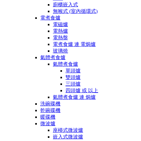
廚櫃嵌入式
無喉式 (室內循環式)
電煮食爐
電磁爐
電熱爐
電熱盤
電煮食爐 連 電焗爐
玻璃燒
氣體煮食爐
氣體煮食爐
單頭爐
雙頭爐
三頭爐
四頭爐 或 以上
氣體煮食爐 連 焗爐
洗碗碟機
乾碗碟機
暖碟機
微波爐
座檯式微波爐
嵌入式微波爐