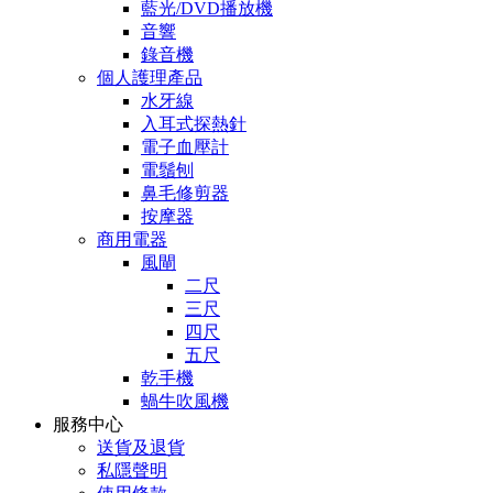
藍光/DVD播放機
音響
錄音機
個人護理產品
水牙線
入耳式探熱針
電子血壓計
電鬚刨
鼻毛修剪器
按摩器
商用電器
風閘
二尺
三尺
四尺
五尺
乾手機
蝸牛吹風機
服務中心
送貨及退貨
私隱聲明