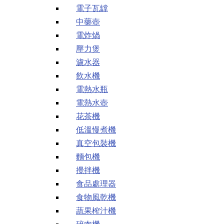
電子瓦罉
中藥壺
電炸煱
壓力煲
濾水器
飲水機
電熱水瓶
電熱水壺
花茶機
低溫慢煮機
真空包裝機
麵包機
攪拌機
食品處理器
食物風乾機
蔬果榨汁機