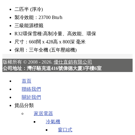
二匹半 (淨冷)
製冷效能：23700 Btu/h
三級能源標籤
R32環保雪種:高制冷量、高效能、環保
尺寸：660闊 x 428高 x 800深 毫米
保用：三年全機 (五年壓縮機)
版權所有 © 2008 - 2026.
優仕直銷有限公司
公司地址：灣仔駱克道416號偉德大廈3字樓6室
首頁
聯絡我們
關於我們
貨品分類
家居電器
冷氣機
窗口式