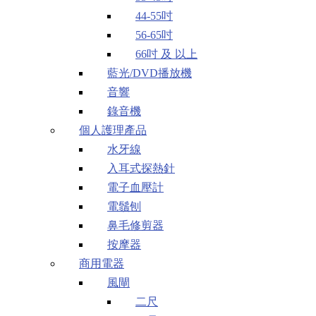
44-55吋
56-65吋
66吋 及 以上
藍光/DVD播放機
音響
錄音機
個人護理產品
水牙線
入耳式探熱針
電子血壓計
電鬚刨
鼻毛修剪器
按摩器
商用電器
風閘
二尺