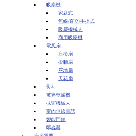
吸塵機
家庭式
無線/直立/手提式
吸塵機械人
商用吸塵機
電風扇
座檯扇
掛牆扇
座地扇
天花扇
熨斗
被褥乾燥機
抹窗機械人
室內無線電話
智能門鎖
驅蟲器
廚房電器