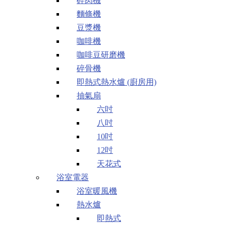
碎肉機
麵條機
豆漿機
咖啡機
咖啡豆研磨機
碎骨機
即熱式熱水爐 (廚房用)
抽氣扇
六吋
八吋
10吋
12吋
天花式
浴室電器
浴室暖風機
熱水爐
即熱式