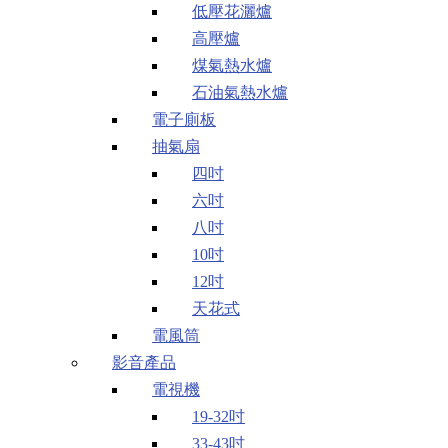
低壓花灑爐
高壓爐
煤氣熱水爐
石油氣熱水爐
電子廁板
抽氣扇
四吋
六吋
八吋
10吋
12吋
天花式
電風筒
影音產品
電視機
19-32吋
33-43吋