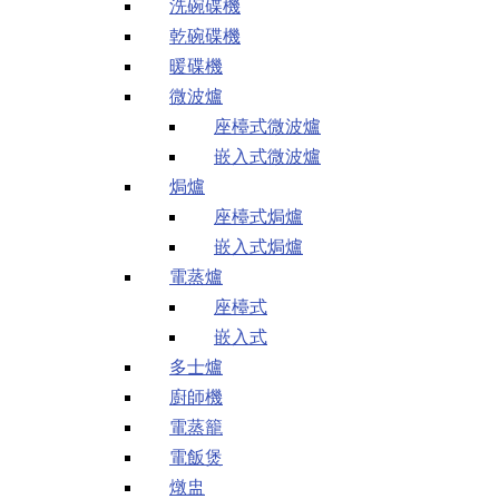
洗碗碟機
乾碗碟機
暖碟機
微波爐
座檯式微波爐
嵌入式微波爐
焗爐
座檯式焗爐
嵌入式焗爐
電蒸爐
座檯式
嵌入式
多士爐
廚師機
電蒸籠
電飯煲
燉盅