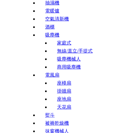
抽濕機
電暖爐
空氣清新機
酒櫃
吸塵機
家庭式
無線/直立/手提式
吸塵機械人
商用吸塵機
電風扇
座檯扇
掛牆扇
座地扇
天花扇
熨斗
被褥乾燥機
抹窗機械人