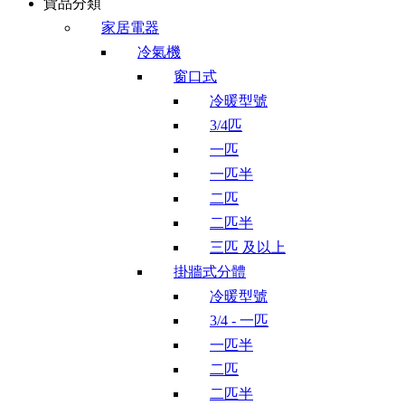
貨品分類
家居電器
冷氣機
窗口式
冷暖型號
3/4匹
一匹
一匹半
二匹
二匹半
三匹 及以上
掛牆式分體
冷暖型號
3/4 - 一匹
一匹半
二匹
二匹半