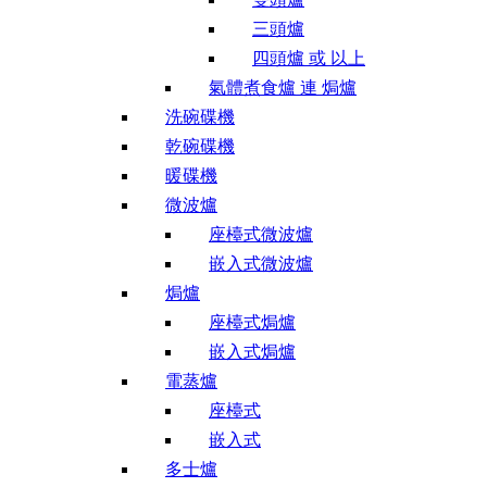
三頭爐
四頭爐 或 以上
氣體煮食爐 連 焗爐
洗碗碟機
乾碗碟機
暖碟機
微波爐
座檯式微波爐
嵌入式微波爐
焗爐
座檯式焗爐
嵌入式焗爐
電蒸爐
座檯式
嵌入式
多士爐