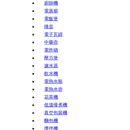
廚師機
電蒸籠
電飯煲
燉盅
電子瓦罉
中藥壺
電炸煱
壓力煲
濾水器
飲水機
電熱水瓶
電熱水壺
花茶機
低溫慢煮機
真空包裝機
麵包機
攪拌機