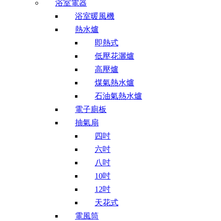
浴室電器
浴室暖風機
熱水爐
即熱式
低壓花灑爐
高壓爐
煤氣熱水爐
石油氣熱水爐
電子廁板
抽氣扇
四吋
六吋
八吋
10吋
12吋
天花式
電風筒