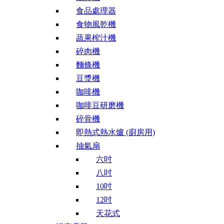
食品處理器
食物風乾機
蔬果榨汁機
碎肉機
麵條機
豆漿機
咖啡機
咖啡豆研磨機
碎骨機
即熱式熱水爐 (廚房用)
抽氣扇
六吋
八吋
10吋
12吋
天花式