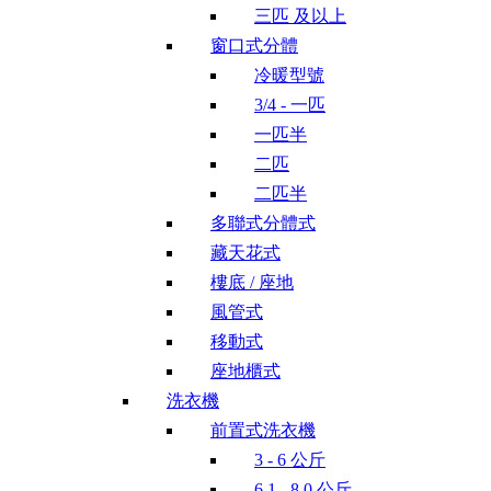
三匹 及以上
窗口式分體
冷暖型號
3/4 - 一匹
一匹半
二匹
二匹半
多聯式分體式
藏天花式
樓底 / 座地
風管式
移動式
座地櫃式
洗衣機
前置式洗衣機
3 - 6 公斤
6.1 - 8.0 公斤