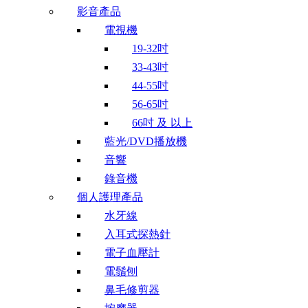
影音產品
電視機
19-32吋
33-43吋
44-55吋
56-65吋
66吋 及 以上
藍光/DVD播放機
音響
錄音機
個人護理產品
水牙線
入耳式探熱針
電子血壓計
電鬚刨
鼻毛修剪器