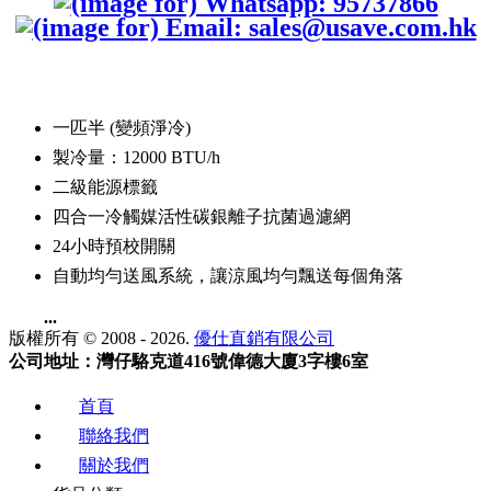
一匹半 (變頻淨冷)
製冷量：12000 BTU/h
二級能源標籤
四合一冷觸媒活性碳銀離子抗菌過濾網
24小時預校開關
自動均勻送風系統，讓涼風均勻飄送每個角落
...
版權所有 © 2008 - 2026.
優仕直銷有限公司
公司地址：灣仔駱克道416號偉德大廈3字樓6室
首頁
聯絡我們
關於我們