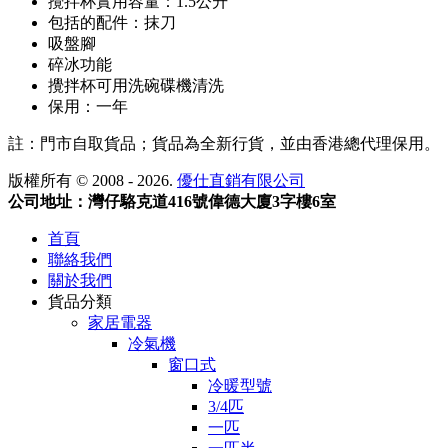
攪拌杯實用容量：1.5公升
包括的配件：抹刀
吸盤腳
碎冰功能
攪拌杯可用洗碗碟機清洗
保用：一年
註：門市自取貨品；貨品為全新行貨，並由香港總代理保用。
版權所有 © 2008 - 2026.
優仕直銷有限公司
公司地址：灣仔駱克道416號偉德大廈3字樓6室
首頁
聯絡我們
關於我們
貨品分類
家居電器
冷氣機
窗口式
冷暖型號
3/4匹
一匹