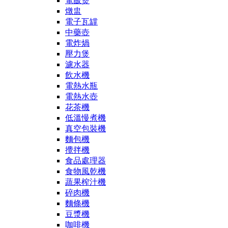
電飯煲
燉盅
電子瓦罉
中藥壺
電炸煱
壓力煲
濾水器
飲水機
電熱水瓶
電熱水壺
花茶機
低溫慢煮機
真空包裝機
麵包機
攪拌機
食品處理器
食物風乾機
蔬果榨汁機
碎肉機
麵條機
豆漿機
咖啡機