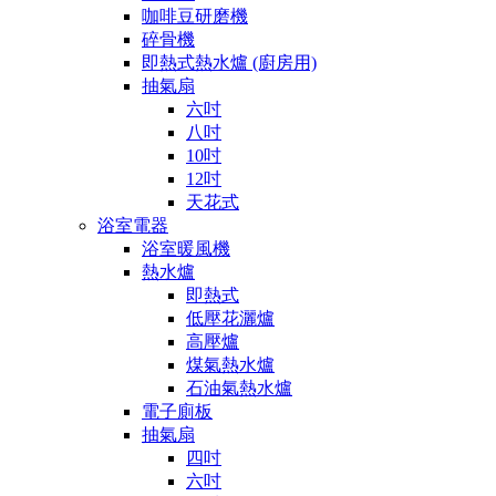
咖啡豆研磨機
碎骨機
即熱式熱水爐 (廚房用)
抽氣扇
六吋
八吋
10吋
12吋
天花式
浴室電器
浴室暖風機
熱水爐
即熱式
低壓花灑爐
高壓爐
煤氣熱水爐
石油氣熱水爐
電子廁板
抽氣扇
四吋
六吋