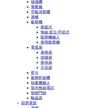
抽濕機
電暖爐
空氣清新機
酒櫃
吸塵機
家庭式
無線/直立/手提式
吸塵機械人
商用吸塵機
電風扇
座檯扇
掛牆扇
座地扇
天花扇
熨斗
被褥乾燥機
抹窗機械人
室內無線電話
智能門鎖
驅蟲器
廚房電器