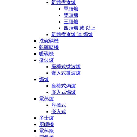
氣體煮食爐
單頭爐
雙頭爐
三頭爐
四頭爐 或 以上
氣體煮食爐 連 焗爐
洗碗碟機
乾碗碟機
暖碟機
微波爐
座檯式微波爐
嵌入式微波爐
焗爐
座檯式焗爐
嵌入式焗爐
電蒸爐
座檯式
嵌入式
多士爐
廚師機
電蒸籠