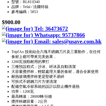
型號：BL811D40
品牌：Tefal / 法國特福
參考編碼：5853
$900.00
Tripl'Ax 技術結合六塊不銹鋼刀片及三重動作，在任何
食材上都可帶來完美效果．
1200瓦強勁耐用的摩打
三種預設程式：沙冰、碎冰及自動清潔
大容量攪拌杯，輕鬆處理大量的食材，適合全家使用
耐熱玻璃攪拌杯更是堅硬不易碎
可拆式不銹鋼刀片方便清潔
配備空氣冷卻系統的設計以防止機件過熱
功率：1200瓦
最高轉速：28000轉/分鐘
攪拌杯總容量：2公升