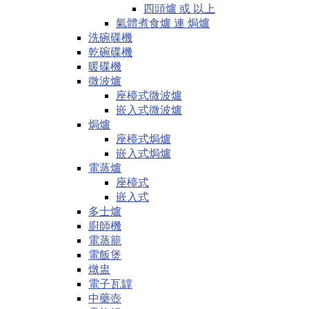
四頭爐 或 以上
氣體煮食爐 連 焗爐
洗碗碟機
乾碗碟機
暖碟機
微波爐
座檯式微波爐
嵌入式微波爐
焗爐
座檯式焗爐
嵌入式焗爐
電蒸爐
座檯式
嵌入式
多士爐
廚師機
電蒸籠
電飯煲
燉盅
電子瓦罉
中藥壺