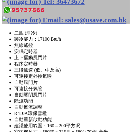
二匹 (淨冷)
製冷能力：17100 Btu/h
無線遙控
安眠定時器
上下擺動風門片
程序定時器
三段風速 (低、中及高)
可連接定外換氣喉
自動風門片
可連接分氣管
自動關閉風門片
除濕功能
自動氣流調整
R410A環保雪種
自動重新啟動功能
建議使用範圍：160 – 200平方呎
室內機尺寸：580闊 x 235高 x 580(+70)深 毫米