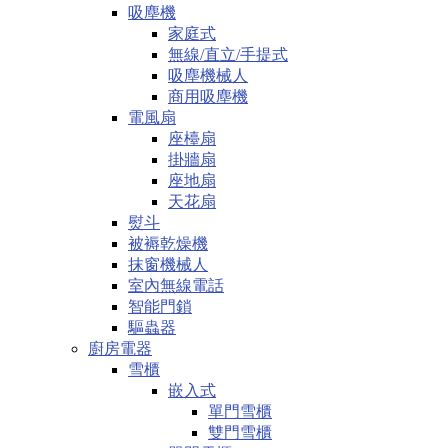
吸塵機
家庭式
無線/直立/手提式
吸塵機械人
商用吸塵機
電風扇
座檯扇
掛牆扇
座地扇
天花扇
熨斗
被褥乾燥機
抹窗機械人
室內無線電話
智能門鎖
驅蟲器
廚房電器
雪櫃
嵌入式
單門雪櫃
雙門雪櫃