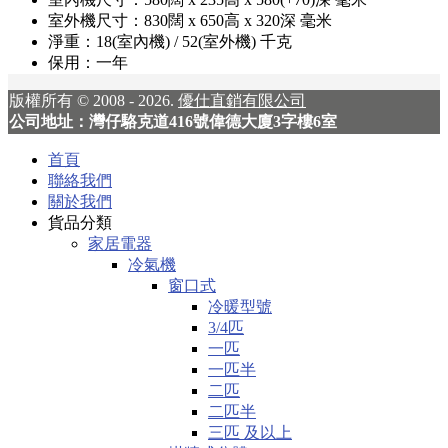
室外機尺寸：830闊 x 650高 x 320深 毫米
淨重：18(室內機) / 52(室外機) 千克
保用：一年
版權所有 © 2008 - 2026.
優仕直銷有限公司
公司地址：灣仔駱克道416號偉德大廈3字樓6室
首頁
聯絡我們
關於我們
貨品分類
家居電器
冷氣機
窗口式
冷暖型號
3/4匹
一匹
一匹半
二匹
二匹半
三匹 及以上