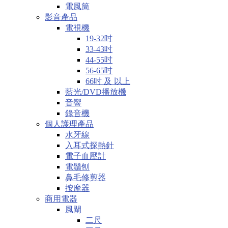
電風筒
影音產品
電視機
19-32吋
33-43吋
44-55吋
56-65吋
66吋 及 以上
藍光/DVD播放機
音響
錄音機
個人護理產品
水牙線
入耳式探熱針
電子血壓計
電鬚刨
鼻毛修剪器
按摩器
商用電器
風閘
二尺