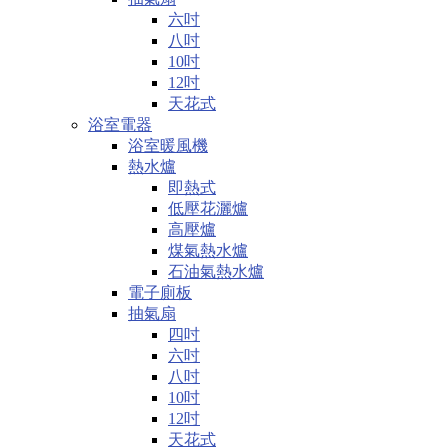
六吋
八吋
10吋
12吋
天花式
浴室電器
浴室暖風機
熱水爐
即熱式
低壓花灑爐
高壓爐
煤氣熱水爐
石油氣熱水爐
電子廁板
抽氣扇
四吋
六吋
八吋
10吋
12吋
天花式