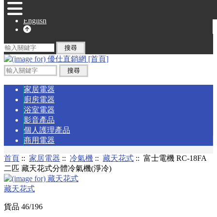
English
家居電器
廚房電器
浴室電器
影音產品
個人護理產品
商用電器
首頁
::
家居電器
::
冷氣機
::
藏天花式
:: 富士電機 RC-18FA
二匹 藏天花式分體冷氣機(淨冷)
藏天花式
貨品 46/196