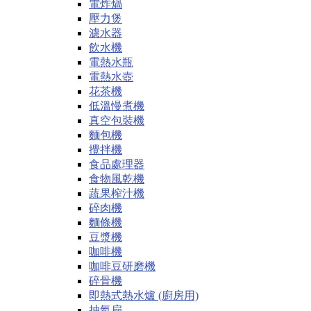
電炸煱
壓力煲
濾水器
飲水機
電熱水瓶
電熱水壺
花茶機
低溫慢煮機
真空包裝機
麵包機
攪拌機
食品處理器
食物風乾機
蔬果榨汁機
碎肉機
麵條機
豆漿機
咖啡機
咖啡豆研磨機
碎骨機
即熱式熱水爐 (廚房用)
抽氣扇