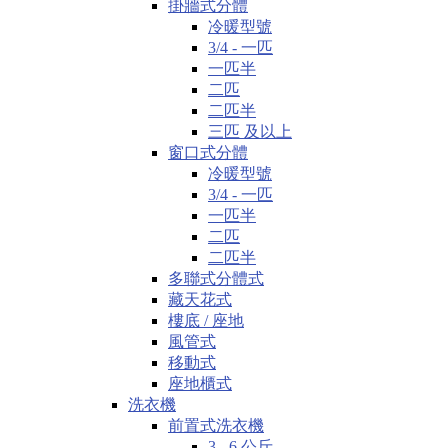
掛牆式分體
冷暖型號
3/4 - 一匹
一匹半
二匹
二匹半
三匹 及以上
窗口式分體
冷暖型號
3/4 - 一匹
一匹半
二匹
二匹半
多聯式分體式
藏天花式
樓底 / 座地
風管式
移動式
座地櫃式
洗衣機
前置式洗衣機
3 - 6 公斤