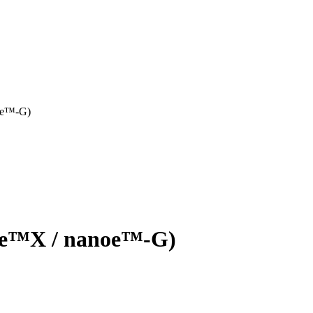
e™-G)
X / nanoe™-G)