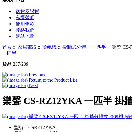
送貨及退貨
私隱聲明
使用條款
聯絡我們
網站地圖
首頁
::
家居電器
::
冷氣機
::
掛牆式分體
::
一匹半
:: 樂聲 CS
一匹半
貨品 237/239
樂聲 CS-RZ12YKA 一匹半 掛牆分
型號：CSRZ12YKA