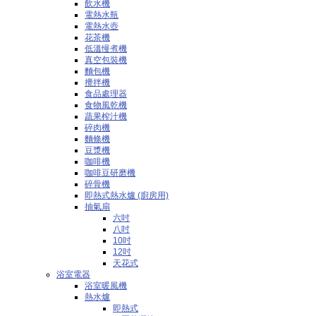
飲水機
電熱水瓶
電熱水壺
花茶機
低溫慢煮機
真空包裝機
麵包機
攪拌機
食品處理器
食物風乾機
蔬果榨汁機
碎肉機
麵條機
豆漿機
咖啡機
咖啡豆研磨機
碎骨機
即熱式熱水爐 (廚房用)
抽氣扇
六吋
八吋
10吋
12吋
天花式
浴室電器
浴室暖風機
熱水爐
即熱式