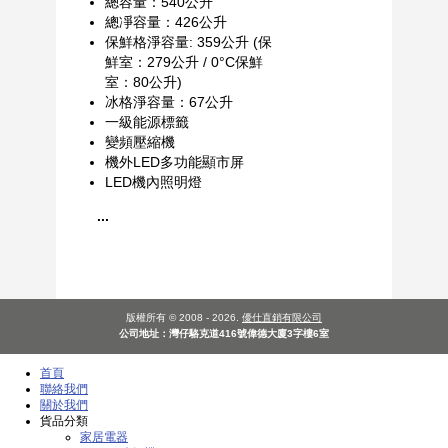
總容量：540公升
總凈容量：426公升
保鮮格淨容量: 359公升 (保
鮮室：279公升 / 0°C保鮮
室：80公升)
冰格淨容量：67公升
一級能源標籤
變頻壓縮機
機外LED多功能顯市屏
LED機內照明燈
...
版權所有 © 2008 - 2026.
優仕直銷有限公司
公司地址：灣仔駱克道416號偉德大廈3字樓6室
首頁
聯絡我們
關於我們
貨品分類
家居電器