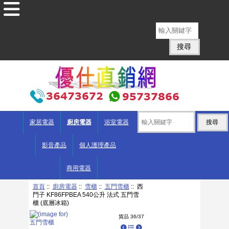
English
家居電器
廚房電器
浴室電器
影音產品
個人護理產品
商用電器
首頁
::
廚房電器
::
雪櫃
::
五門雪櫃
:: 西
門子 KF86FPBEA 540公升 法式 五門雪
櫃 (底層冰箱)
貨品 36/37