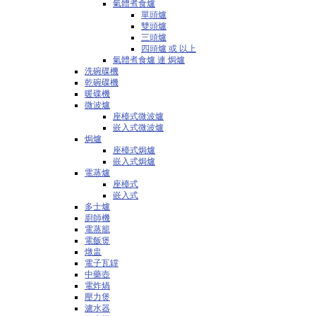
氣體煮食爐
單頭爐
雙頭爐
三頭爐
四頭爐 或 以上
氣體煮食爐 連 焗爐
洗碗碟機
乾碗碟機
暖碟機
微波爐
座檯式微波爐
嵌入式微波爐
焗爐
座檯式焗爐
嵌入式焗爐
電蒸爐
座檯式
嵌入式
多士爐
廚師機
電蒸籠
電飯煲
燉盅
電子瓦罉
中藥壺
電炸煱
壓力煲
濾水器