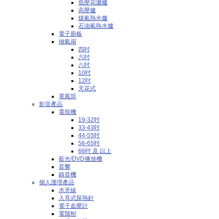
低壓花灑爐
高壓爐
煤氣熱水爐
石油氣熱水爐
電子廁板
抽氣扇
四吋
六吋
八吋
10吋
12吋
天花式
電風筒
影音產品
電視機
19-32吋
33-43吋
44-55吋
56-65吋
66吋 及 以上
藍光/DVD播放機
音響
錄音機
個人護理產品
水牙線
入耳式探熱針
電子血壓計
電鬚刨