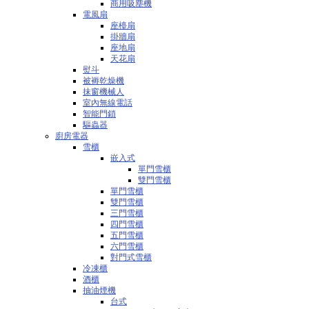
商用吸塵機
電風扇
座檯扇
掛牆扇
座地扇
天花扇
熨斗
被褥乾燥機
抹窗機械人
室內無線電話
智能門鎖
驅蟲器
廚房電器
雪櫃
嵌入式
單門雪櫃
雙門雪櫃
單門雪櫃
雙門雪櫃
三門雪櫃
四門雪櫃
五門雪櫃
六門雪櫃
對門式雪櫃
冷凍櫃
酒櫃
抽油煙機
台式