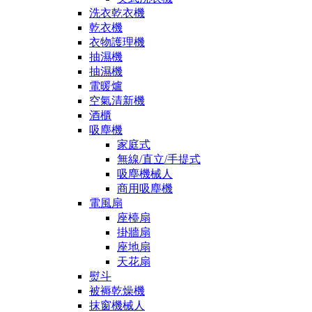
洗衣乾衣機
乾衣機
衣物護理機
抽濕機
抽濕機
電暖爐
空氣清新機
酒櫃
吸塵機
家庭式
無線/直立/手提式
吸塵機械人
商用吸塵機
電風扇
座檯扇
掛牆扇
座地扇
天花扇
熨斗
被褥乾燥機
抹窗機械人