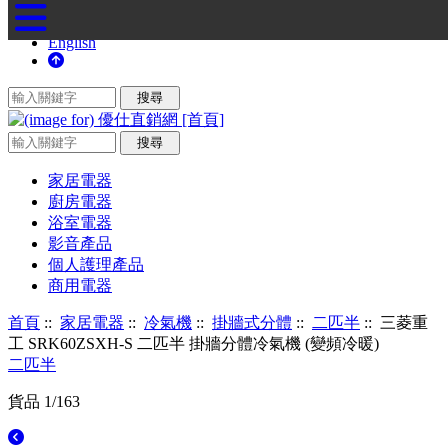
English
家居電器
廚房電器
浴室電器
影音產品
個人護理產品
商用電器
首頁
::
家居電器
::
冷氣機
::
掛牆式分體
::
二匹半
:: 三菱重
工 SRK60ZSXH-S 二匹半 掛牆分體冷氣機 (變頻冷暖)
二匹半
貨品 1/163