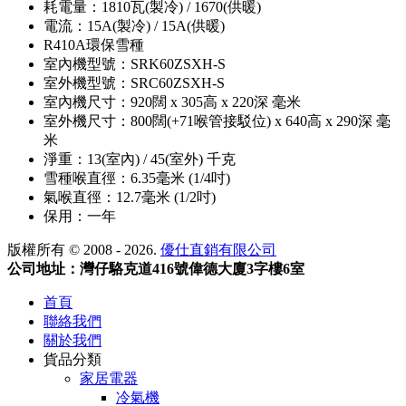
耗電量：1810瓦(製冷) / 1670(供暖)
電流：15A(製冷) / 15A(供暖)
R410A環保雪種
室內機型號：SRK60ZSXH-S
室外機型號：SRC60ZSXH-S
室內機尺寸：920闊 x 305高 x 220深 毫米
室外機尺寸：800闊(+71喉管接駁位) x 640高 x 290深 毫
米
淨重：13(室內) / 45(室外) 千克
雪種喉直徑：6.35毫米 (1/4吋)
氣喉直徑：12.7毫米 (1/2吋)
保用：一年
版權所有 © 2008 - 2026.
優仕直銷有限公司
公司地址：灣仔駱克道416號偉德大廈3字樓6室
首頁
聯絡我們
關於我們
貨品分類
家居電器
冷氣機