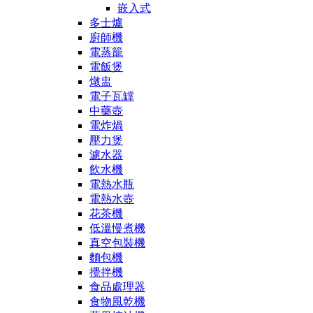
嵌入式
多士爐
廚師機
電蒸籠
電飯煲
燉盅
電子瓦罉
中藥壺
電炸煱
壓力煲
濾水器
飲水機
電熱水瓶
電熱水壺
花茶機
低溫慢煮機
真空包裝機
麵包機
攪拌機
食品處理器
食物風乾機