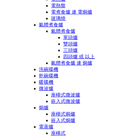
電熱盤
電煮食爐 連 電焗爐
玻璃燒
氣體煮食爐
氣體煮食爐
單頭爐
雙頭爐
三頭爐
四頭爐 或 以上
氣體煮食爐 連 焗爐
洗碗碟機
乾碗碟機
暖碟機
微波爐
座檯式微波爐
嵌入式微波爐
焗爐
座檯式焗爐
嵌入式焗爐
電蒸爐
座檯式