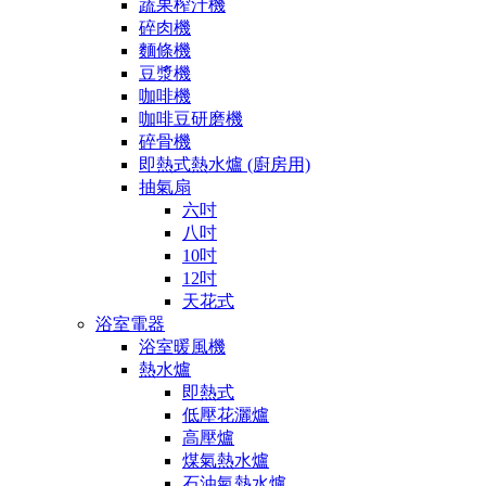
蔬果榨汁機
碎肉機
麵條機
豆漿機
咖啡機
咖啡豆研磨機
碎骨機
即熱式熱水爐 (廚房用)
抽氣扇
六吋
八吋
10吋
12吋
天花式
浴室電器
浴室暖風機
熱水爐
即熱式
低壓花灑爐
高壓爐
煤氣熱水爐
石油氣熱水爐