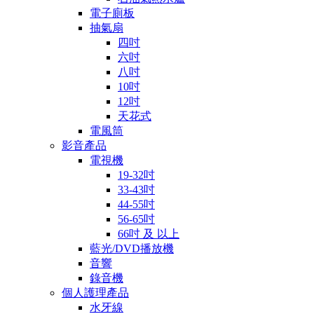
電子廁板
抽氣扇
四吋
六吋
八吋
10吋
12吋
天花式
電風筒
影音產品
電視機
19-32吋
33-43吋
44-55吋
56-65吋
66吋 及 以上
藍光/DVD播放機
音響
錄音機
個人護理產品
水牙線