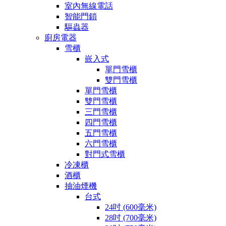
室內無線電話
智能門鎖
驅蟲器
廚房電器
雪櫃
嵌入式
單門雪櫃
雙門雪櫃
單門雪櫃
雙門雪櫃
三門雪櫃
四門雪櫃
五門雪櫃
六門雪櫃
對門式雪櫃
冷凍櫃
酒櫃
抽油煙機
台式
24吋 (600毫米)
28吋 (700毫米)