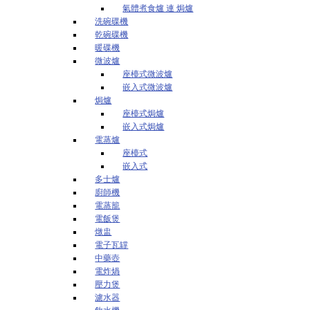
氣體煮食爐 連 焗爐
洗碗碟機
乾碗碟機
暖碟機
微波爐
座檯式微波爐
嵌入式微波爐
焗爐
座檯式焗爐
嵌入式焗爐
電蒸爐
座檯式
嵌入式
多士爐
廚師機
電蒸籠
電飯煲
燉盅
電子瓦罉
中藥壺
電炸煱
壓力煲
濾水器