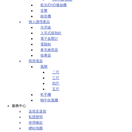
藍光/DVD播放機
音響
錄音機
個人護理產品
水牙線
入耳式探熱針
電子血壓計
電鬚刨
鼻毛修剪器
按摩器
商用電器
風閘
二尺
三尺
四尺
五尺
乾手機
蝸牛吹風機
服務中心
送貨及退貨
私隱聲明
使用條款
網站地圖