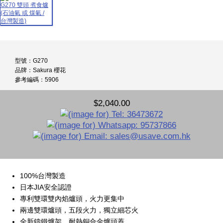
型號：G270
品牌：Sakura 櫻花
參考編碼：5906
$2,040.00
100%台灣製造
日本JIA安全認證
專利雙環雙內焰爐頭，火力更集中
兩邊雙環爐頭，五段火力，獨立細芯火
全新鑄鐵爐架，耐熱銅合金爐頭蓋