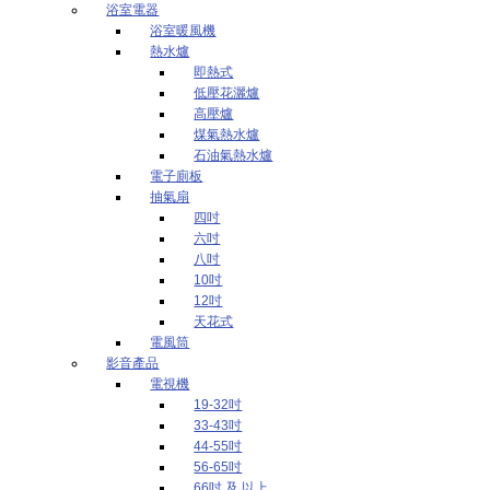
浴室電器
浴室暖風機
熱水爐
即熱式
低壓花灑爐
高壓爐
煤氣熱水爐
石油氣熱水爐
電子廁板
抽氣扇
四吋
六吋
八吋
10吋
12吋
天花式
電風筒
影音產品
電視機
19-32吋
33-43吋
44-55吋
56-65吋
66吋 及 以上