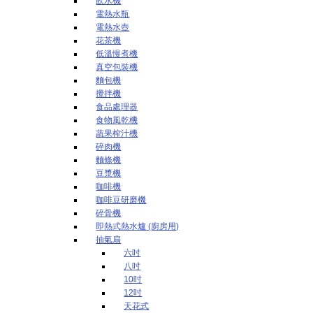
飲水機
電熱水瓶
電熱水壺
花茶機
低溫慢煮機
真空包裝機
麵包機
攪拌機
食品處理器
食物風乾機
蔬果榨汁機
碎肉機
麵條機
豆漿機
咖啡機
咖啡豆研磨機
碎骨機
即熱式熱水爐 (廚房用)
抽氣扇
六吋
八吋
10吋
12吋
天花式