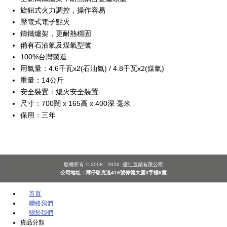
旋鈕式火力調控，操作容易
壓電式電子點火
鑄鐵爐架，更耐熱穩固
備有石油氣及煤氣型號
100%台灣製造
用氣量：4.6千瓦x2(石油氣) / 4.8千瓦x2(煤氣)
重量：14公斤
安全裝置：熄火安全裝置
尺寸：700闊 x 165高 x 400深 毫米
保用：三年
版權所有 © 2008 - 2026.
優仕直銷有限公司
公司地址：灣仔駱克道416號偉德大廈3字樓6室
首頁
聯絡我們
關於我們
貨品分類