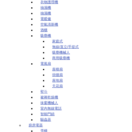
衣物護理機
抽濕機
抽濕機
電暖爐
空氣清新機
酒櫃
吸塵機
家庭式
無線/直立/手提式
吸塵機械人
商用吸塵機
電風扇
座檯扇
掛牆扇
座地扇
天花扇
熨斗
被褥乾燥機
抹窗機械人
室內無線電話
智能門鎖
驅蟲器
廚房電器
雪櫃