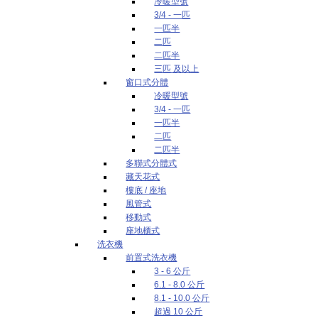
冷暖型號
3/4 - 一匹
一匹半
二匹
二匹半
三匹 及以上
窗口式分體
冷暖型號
3/4 - 一匹
一匹半
二匹
二匹半
多聯式分體式
藏天花式
樓底 / 座地
風管式
移動式
座地櫃式
洗衣機
前置式洗衣機
3 - 6 公斤
6.1 - 8.0 公斤
8.1 - 10.0 公斤
超過 10 公斤