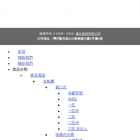
版權所有 © 2008 - 2026.
優仕直銷有限公司
公司地址：灣仔駱克道416號偉德大廈3字樓6室
首頁
聯絡我們
關於我們
貨品分類
家居電器
冷氣機
窗口式
冷暖型號
3/4匹
一匹
一匹半
二匹
二匹半
三匹 及以上
掛牆式分體