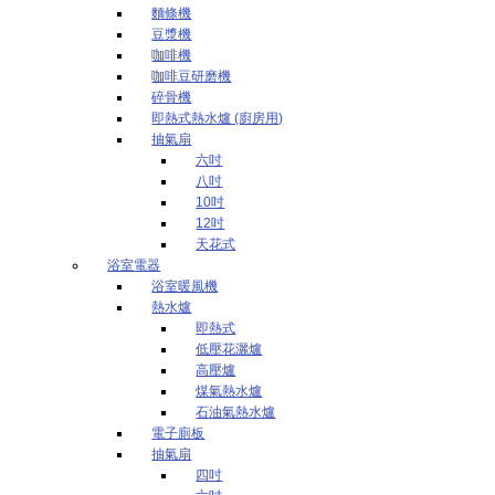
麵條機
豆漿機
咖啡機
咖啡豆研磨機
碎骨機
即熱式熱水爐 (廚房用)
抽氣扇
六吋
八吋
10吋
12吋
天花式
浴室電器
浴室暖風機
熱水爐
即熱式
低壓花灑爐
高壓爐
煤氣熱水爐
石油氣熱水爐
電子廁板
抽氣扇
四吋