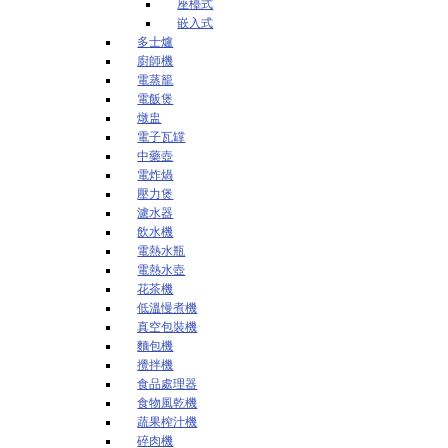
座檯式
嵌入式
多士爐
廚師機
電蒸籠
電飯煲
燉盅
電子瓦罉
中藥壺
電炸煱
壓力煲
濾水器
飲水機
電熱水瓶
電熱水壺
花茶機
低溫慢煮機
真空包裝機
麵包機
攪拌機
食品處理器
食物風乾機
蔬果榨汁機
碎肉機