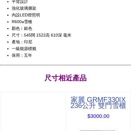
平背設計
強化玻璃層架
內設LED燈照明
R600a雪種
顏色︰銀色
尺寸：545闊 1522高 610深 毫米
產地：印尼
一級能源標籤
保用：五年
尺寸相近產品
家麗 GRMF330IX
236公升 雙門雪櫃
$3000.00