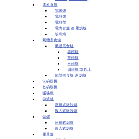
電煮食爐
電磁爐
電熱爐
電熱盤
電煮食爐 連 電焗爐
玻璃燒
氣體煮食爐
氣體煮食爐
單頭爐
雙頭爐
三頭爐
四頭爐 或 以上
氣體煮食爐 連 焗爐
洗碗碟機
乾碗碟機
暖碟機
微波爐
座檯式微波爐
嵌入式微波爐
焗爐
座檯式焗爐
嵌入式焗爐
電蒸爐