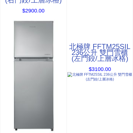
$2900.00
北極牌 FFTM25SIL
236公升 雙門雪櫃
(左門鉸/上層冰格)
$3100.00