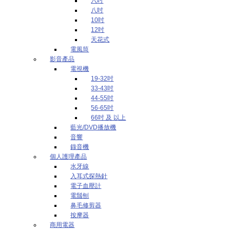
六吋
八吋
10吋
12吋
天花式
電風筒
影音產品
電視機
19-32吋
33-43吋
44-55吋
56-65吋
66吋 及 以上
藍光/DVD播放機
音響
錄音機
個人護理產品
水牙線
入耳式探熱針
電子血壓計
電鬚刨
鼻毛修剪器
按摩器
商用電器