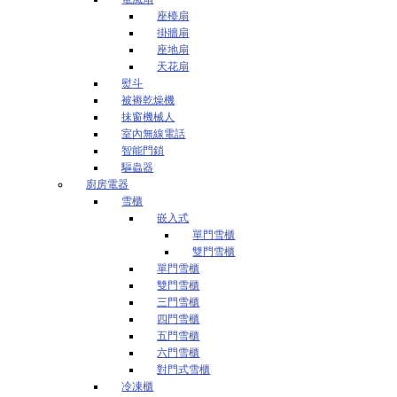
座檯扇
掛牆扇
座地扇
天花扇
熨斗
被褥乾燥機
抹窗機械人
室內無線電話
智能門鎖
驅蟲器
廚房電器
雪櫃
嵌入式
單門雪櫃
雙門雪櫃
單門雪櫃
雙門雪櫃
三門雪櫃
四門雪櫃
五門雪櫃
六門雪櫃
對門式雪櫃
冷凍櫃