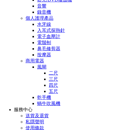
音響
錄音機
個人護理產品
水牙線
入耳式探熱針
電子血壓計
電鬚刨
鼻毛修剪器
按摩器
商用電器
風閘
二尺
三尺
四尺
五尺
乾手機
蝸牛吹風機
服務中心
送貨及退貨
私隱聲明
使用條款