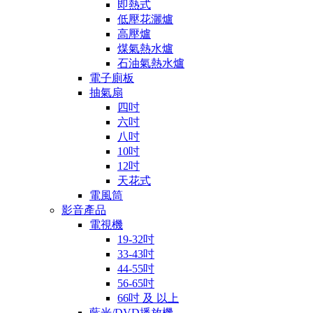
即熱式
低壓花灑爐
高壓爐
煤氣熱水爐
石油氣熱水爐
電子廁板
抽氣扇
四吋
六吋
八吋
10吋
12吋
天花式
電風筒
影音產品
電視機
19-32吋
33-43吋
44-55吋
56-65吋
66吋 及 以上
藍光/DVD播放機