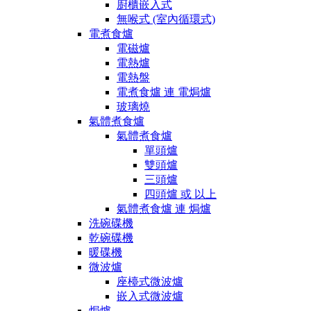
廚櫃嵌入式
無喉式 (室內循環式)
電煮食爐
電磁爐
電熱爐
電熱盤
電煮食爐 連 電焗爐
玻璃燒
氣體煮食爐
氣體煮食爐
單頭爐
雙頭爐
三頭爐
四頭爐 或 以上
氣體煮食爐 連 焗爐
洗碗碟機
乾碗碟機
暖碟機
微波爐
座檯式微波爐
嵌入式微波爐
焗爐