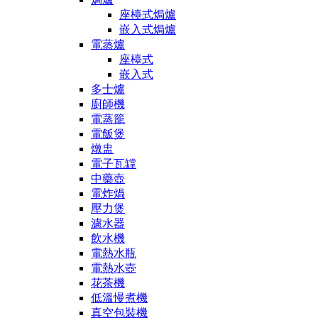
座檯式焗爐
嵌入式焗爐
電蒸爐
座檯式
嵌入式
多士爐
廚師機
電蒸籠
電飯煲
燉盅
電子瓦罉
中藥壺
電炸煱
壓力煲
濾水器
飲水機
電熱水瓶
電熱水壺
花茶機
低溫慢煮機
真空包裝機