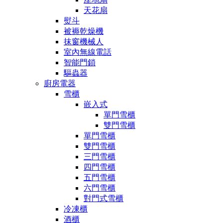
天花扇
熨斗
被褥乾燥機
抹窗機械人
室內無線電話
智能門鎖
驅蟲器
廚房電器
雪櫃
嵌入式
單門雪櫃
雙門雪櫃
單門雪櫃
雙門雪櫃
三門雪櫃
四門雪櫃
五門雪櫃
六門雪櫃
對門式雪櫃
冷凍櫃
酒櫃