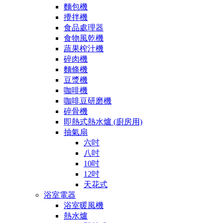
麵包機
攪拌機
食品處理器
食物風乾機
蔬果榨汁機
碎肉機
麵條機
豆漿機
咖啡機
咖啡豆研磨機
碎骨機
即熱式熱水爐 (廚房用)
抽氣扇
六吋
八吋
10吋
12吋
天花式
浴室電器
浴室暖風機
熱水爐