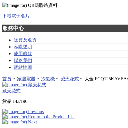
下載電子名片
服務中心
送貨及退貨
私隱聲明
使用條款
聯絡我們
網站地圖
首頁
::
家居電器
::
冷氣機
::
藏天花式
:: 大金 FCQ125KAV
藏天花式
貨品 143/196