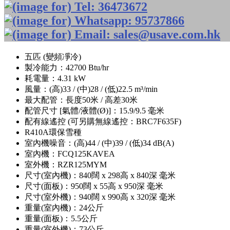
五匹 (變頻凈冷)
製冷能力：42700 Btu/hr
耗電量：4.31 kW
風量：(高)33 / (中)28 / (低)22.5 m³/min
最大配管：長度50米 / 高差30米
配管尺寸 [氣體/液體(Ø)]：15.9/9.5 毫米
配有線遙控 (可另購無線遙控：BRC7F635F)
R410A環保雪種
室內機噪音：(高)44 / (中)39 / (低)34 dB(A)
室內機：FCQ125KAVEA
室外機：RZR125MYM
尺寸(室內機)：840闊 x 298高 x 840深 毫米
尺寸(面板)：950闊 x 55高 x 950深 毫米
尺寸(室外機)：940闊 x 990高 x 320深 毫米
重量(室內機)：24公斤
重量(面板)：5.5公斤
重量(室外機)：73公斤