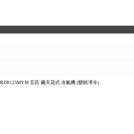
EA/RZR125MYM 五匹 藏天花式 冷氣機 (變頻凈冷)