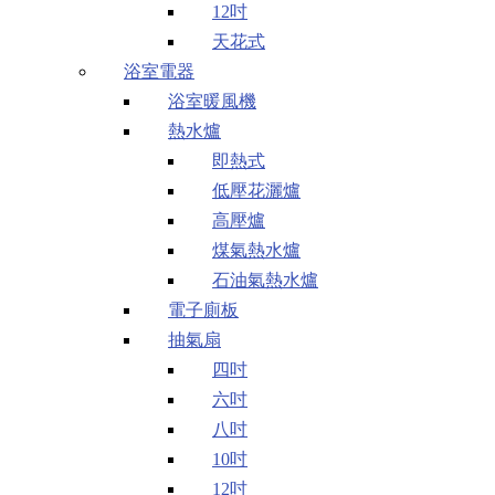
12吋
天花式
浴室電器
浴室暖風機
熱水爐
即熱式
低壓花灑爐
高壓爐
煤氣熱水爐
石油氣熱水爐
電子廁板
抽氣扇
四吋
六吋
八吋
10吋
12吋