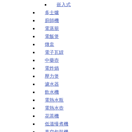
嵌入式
多士爐
廚師機
電蒸籠
電飯煲
燉盅
電子瓦罉
中藥壺
電炸煱
壓力煲
濾水器
飲水機
電熱水瓶
電熱水壺
花茶機
低溫慢煮機
真空包裝機