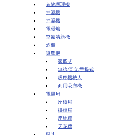
衣物護理機
抽濕機
抽濕機
電暖爐
空氣清新機
酒櫃
吸塵機
家庭式
無線/直立/手提式
吸塵機械人
商用吸塵機
電風扇
座檯扇
掛牆扇
座地扇
天花扇
熨斗