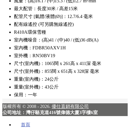
風量：(高)16.1 / (中)15.3 / (低)12.7 m³/min
最大配管：長度30米 / 高差15米
配管尺寸 [氣體/液體(Ø)]：12.7/6.4 毫米
配有線遙控 (可另購無線遙控)
R410A環保雪種
室內機噪音：(高)41 / (中)40 / (低)36 dB(A)
室內機：FDBR50AXV1H
室外機：RN50BV19
尺寸(室內機)：1065闊 x 261高 x 411深 毫米
尺寸(室外機)：855闊 x 651高 x 328深 毫米
重量(室內機)：24公斤
重量(室外機)：43公斤
保用：一年
版權所有 © 2008 - 2026.
優仕直銷有限公司
公司地址：灣仔駱克道416號偉德大廈3字樓6室
首頁