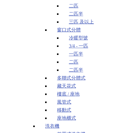
二匹
二匹半
三匹 及以上
窗口式分體
冷暖型號
3/4 - 一匹
一匹半
二匹
二匹半
多聯式分體式
藏天花式
樓底 / 座地
風管式
移動式
座地櫃式
洗衣機