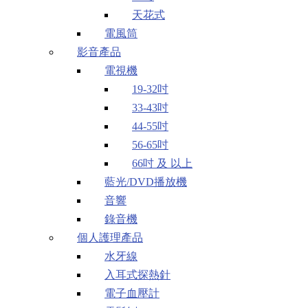
天花式
電風筒
影音產品
電視機
19-32吋
33-43吋
44-55吋
56-65吋
66吋 及 以上
藍光/DVD播放機
音響
錄音機
個人護理產品
水牙線
入耳式探熱針
電子血壓計