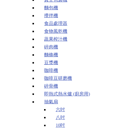
麵包機
攪拌機
食品處理器
食物風乾機
蔬果榨汁機
碎肉機
麵條機
豆漿機
咖啡機
咖啡豆研磨機
碎骨機
即熱式熱水爐 (廚房用)
抽氣扇
六吋
八吋
10吋