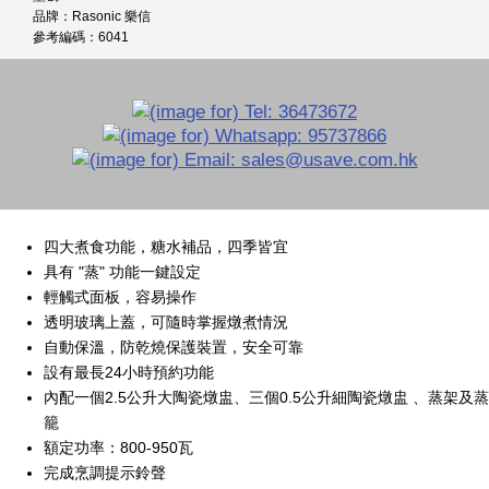
品牌：Rasonic 樂信
參考編碼：6041
四大煮食功能，糖水補品，四季皆宜
具有 "蒸" 功能一鍵設定
輕觸式面板，容易操作
透明玻璃上蓋，可隨時掌握燉煮情況
自動保溫，防乾燒保護裝置，安全可靠
設有最長24小時預約功能
內配一個2.5公升大陶瓷燉盅、三個0.5公升細陶瓷燉盅 、蒸架及蒸
籠
額定功率：800-950瓦
完成烹調提示鈴聲