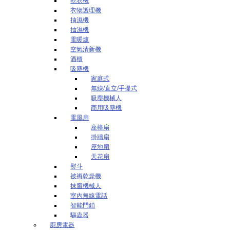
乾衣機
衣物護理機
抽濕機
抽濕機
電暖爐
空氣清新機
酒櫃
吸塵機
家庭式
無線/直立/手提式
吸塵機械人
商用吸塵機
電風扇
座檯扇
掛牆扇
座地扇
天花扇
熨斗
被褥乾燥機
抹窗機械人
室內無線電話
智能門鎖
驅蟲器
廚房電器