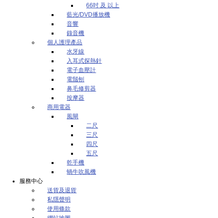
66吋 及 以上
藍光/DVD播放機
音響
錄音機
個人護理產品
水牙線
入耳式探熱針
電子血壓計
電鬚刨
鼻毛修剪器
按摩器
商用電器
風閘
二尺
三尺
四尺
五尺
乾手機
蝸牛吹風機
服務中心
送貨及退貨
私隱聲明
使用條款
網站地圖