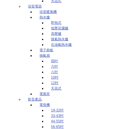
天花式
浴室電器
浴室暖風機
熱水爐
即熱式
低壓花灑爐
高壓爐
煤氣熱水爐
石油氣熱水爐
電子廁板
抽氣扇
四吋
六吋
八吋
10吋
12吋
天花式
電風筒
影音產品
電視機
19-32吋
33-43吋
44-55吋
56-65吋