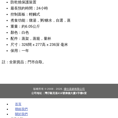
防乾燒保護裝置
最長預約時間：24小時
控制面板：輕觸式
煮食功能：燉湯，粥/糖水，自選，蒸
重量：約6.05公斤
顏色：白色
配件：蒸架，蒸籠，量杯
尺寸：326闊 x 277高 x 236深 毫米
保用：一年
註：全新貨品；門市自取。
版權所有 © 2008 - 2026.
優仕直銷有限公司
公司地址：灣仔駱克道416號偉德大廈3字樓6室
首頁
聯絡我們
關於我們