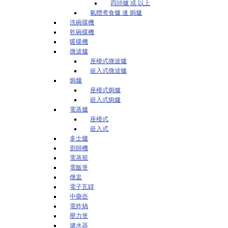
四頭爐 或 以上
氣體煮食爐 連 焗爐
洗碗碟機
乾碗碟機
暖碟機
微波爐
座檯式微波爐
嵌入式微波爐
焗爐
座檯式焗爐
嵌入式焗爐
電蒸爐
座檯式
嵌入式
多士爐
廚師機
電蒸籠
電飯煲
燉盅
電子瓦罉
中藥壺
電炸煱
壓力煲
濾水器