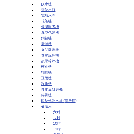
飲水機
電熱水瓶
電熱水壺
花茶機
低溫慢煮機
真空包裝機
麵包機
攪拌機
食品處理器
食物風乾機
蔬果榨汁機
碎肉機
麵條機
豆漿機
咖啡機
咖啡豆研磨機
碎骨機
即熱式熱水爐 (廚房用)
抽氣扇
六吋
八吋
10吋
12吋