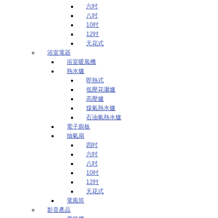
六吋
八吋
10吋
12吋
天花式
浴室電器
浴室暖風機
熱水爐
即熱式
低壓花灑爐
高壓爐
煤氣熱水爐
石油氣熱水爐
電子廁板
抽氣扇
四吋
六吋
八吋
10吋
12吋
天花式
電風筒
影音產品