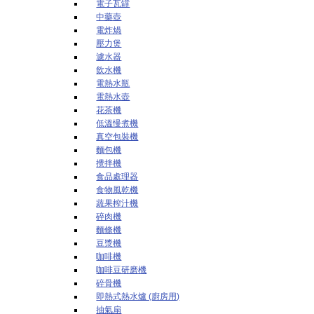
電子瓦罉
中藥壺
電炸煱
壓力煲
濾水器
飲水機
電熱水瓶
電熱水壺
花茶機
低溫慢煮機
真空包裝機
麵包機
攪拌機
食品處理器
食物風乾機
蔬果榨汁機
碎肉機
麵條機
豆漿機
咖啡機
咖啡豆研磨機
碎骨機
即熱式熱水爐 (廚房用)
抽氣扇