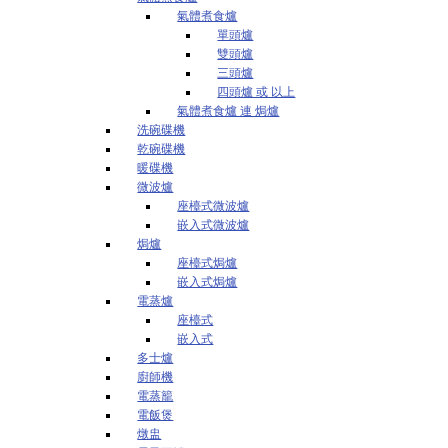
氣體煮食爐
單頭爐
雙頭爐
三頭爐
四頭爐 或 以上
氣體煮食爐 連 焗爐
洗碗碟機
乾碗碟機
暖碟機
微波爐
座檯式微波爐
嵌入式微波爐
焗爐
座檯式焗爐
嵌入式焗爐
電蒸爐
座檯式
嵌入式
多士爐
廚師機
電蒸籠
電飯煲
燉盅