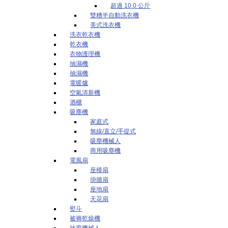
超過 10.0 公斤
雙糟半自動洗衣機
美式洗衣機
洗衣乾衣機
乾衣機
衣物護理機
抽濕機
抽濕機
電暖爐
空氣清新機
酒櫃
吸塵機
家庭式
無線/直立/手提式
吸塵機械人
商用吸塵機
電風扇
座檯扇
掛牆扇
座地扇
天花扇
熨斗
被褥乾燥機
抹窗機械人