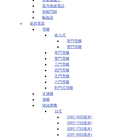
室內無線電話
智能門鎖
驅蟲器
廚房電器
雪櫃
嵌入式
單門雪櫃
雙門雪櫃
單門雪櫃
雙門雪櫃
三門雪櫃
四門雪櫃
五門雪櫃
六門雪櫃
對門式雪櫃
冷凍櫃
酒櫃
抽油煙機
台式
24吋 (600毫米)
28吋 (700毫米)
30吋 (750毫米)
32吋 (800毫米)