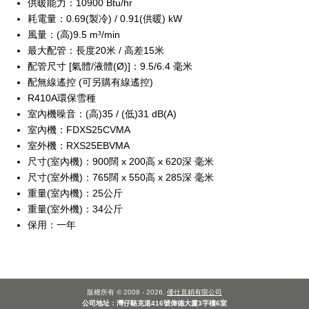
供暖能力：10900 Btu/hr
耗電量：0.69(製冷) / 0.91(供暖) kW
風量：(高)9.5 m³/min
最大配管：長度20米 / 高差15米
配管尺寸 [氣體/液體(Ø)]：9.5/6.4 毫米
配無線遙控 (可另購有線遙控)
R410A環保雪種
室內機噪音：(高)35 / (低)31 dB(A)
室內機：FDXS25CVMA
室外機：RXS25EBVMA
尺寸(室內機)：900闊 x 200高 x 620深 毫米
尺寸(室外機)：765闊 x 550高 x 285深 毫米
重量(室內機)：25公斤
重量(室外機)：34公斤
保用：一年
版權所有 © 2008 - 2026.
優仕直銷有限公司
公司地址：灣仔駱克道416號偉德大廈3字樓6室