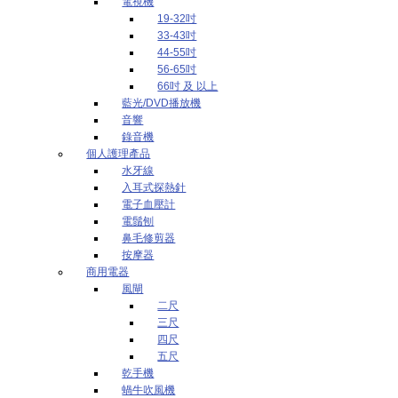
電視機
19-32吋
33-43吋
44-55吋
56-65吋
66吋 及 以上
藍光/DVD播放機
音響
錄音機
個人護理產品
水牙線
入耳式探熱針
電子血壓計
電鬚刨
鼻毛修剪器
按摩器
商用電器
風閘
二尺
三尺
四尺
五尺
乾手機
蝸牛吹風機