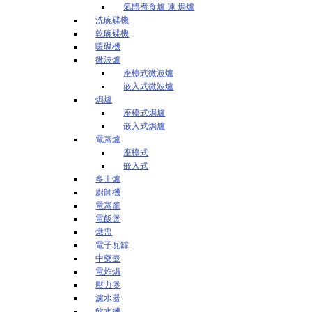
氣體煮食爐 連 焗爐
洗碗碟機
乾碗碟機
暖碟機
微波爐
座檯式微波爐
嵌入式微波爐
焗爐
座檯式焗爐
嵌入式焗爐
電蒸爐
座檯式
嵌入式
多士爐
廚師機
電蒸籠
電飯煲
燉盅
電子瓦罉
中藥壺
電炸煱
壓力煲
濾水器
飲水機