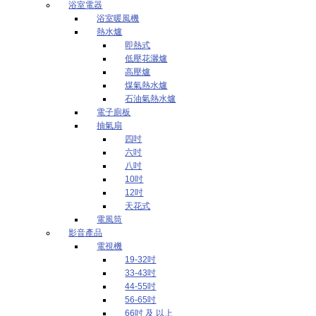
浴室電器
浴室暖風機
熱水爐
即熱式
低壓花灑爐
高壓爐
煤氣熱水爐
石油氣熱水爐
電子廁板
抽氣扇
四吋
六吋
八吋
10吋
12吋
天花式
電風筒
影音產品
電視機
19-32吋
33-43吋
44-55吋
56-65吋
66吋 及 以上