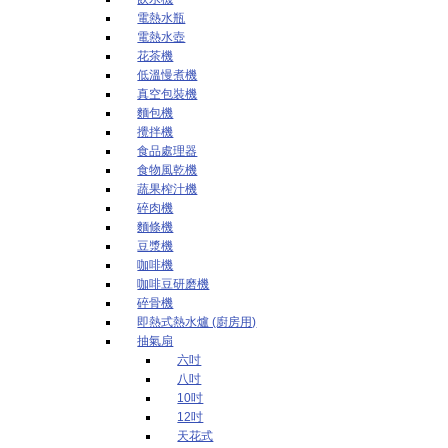
電熱水瓶
電熱水壺
花茶機
低溫慢煮機
真空包裝機
麵包機
攪拌機
食品處理器
食物風乾機
蔬果榨汁機
碎肉機
麵條機
豆漿機
咖啡機
咖啡豆研磨機
碎骨機
即熱式熱水爐 (廚房用)
抽氣扇
六吋
八吋
10吋
12吋
天花式