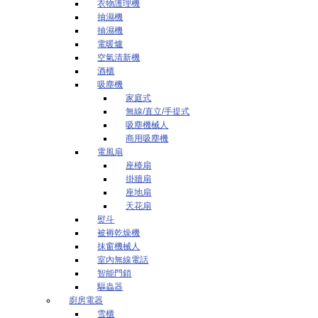
衣物護理機
抽濕機
抽濕機
電暖爐
空氣清新機
酒櫃
吸塵機
家庭式
無線/直立/手提式
吸塵機械人
商用吸塵機
電風扇
座檯扇
掛牆扇
座地扇
天花扇
熨斗
被褥乾燥機
抹窗機械人
室內無線電話
智能門鎖
驅蟲器
廚房電器
雪櫃