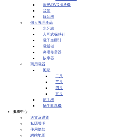
藍光/DVD播放機
音響
錄音機
個人護理產品
水牙線
入耳式探熱針
電子血壓計
電鬚刨
鼻毛修剪器
按摩器
商用電器
風閘
二尺
三尺
四尺
五尺
乾手機
蝸牛吹風機
服務中心
送貨及退貨
私隱聲明
使用條款
網站地圖