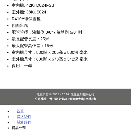
室內機: 42KTD024FSB
室外機: 38KUS024
R410A環保雪種
四面出風
配管管徑：液體側 3/8" / 氣體側 5/8" 吋
最長配管長度：25米
最大配管高低差：15米
室內機尺寸：830闊 x 205高 x 830深 毫米
室外機尺寸：890闊 x 673高 x 342深 毫米
保用：一年
版權所有 © 2008 - 2026.
優仕直銷有限公司
公司地址：灣仔駱克道416號偉德大廈3字樓6室
首頁
聯絡我們
關於我們
貨品分類