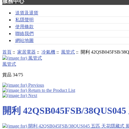
服務中心
送貨及退貨
私隱聲明
使用條款
聯絡我們
網站地圖
首頁
::
家居電器
::
冷氣機
::
風管式
:: 開利 42QSB045FSB
風管式
貨品 34/75
開利 42QSB045FSB/38QUS