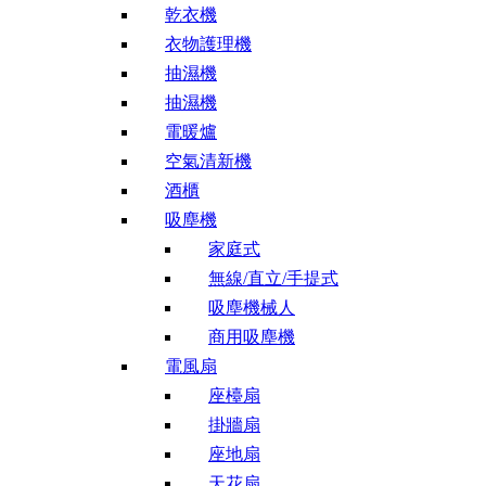
乾衣機
衣物護理機
抽濕機
抽濕機
電暖爐
空氣清新機
酒櫃
吸塵機
家庭式
無線/直立/手提式
吸塵機械人
商用吸塵機
電風扇
座檯扇
掛牆扇
座地扇
天花扇