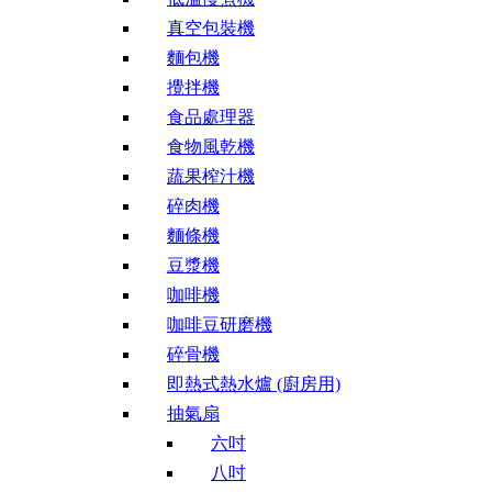
真空包裝機
麵包機
攪拌機
食品處理器
食物風乾機
蔬果榨汁機
碎肉機
麵條機
豆漿機
咖啡機
咖啡豆研磨機
碎骨機
即熱式熱水爐 (廚房用)
抽氣扇
六吋
八吋