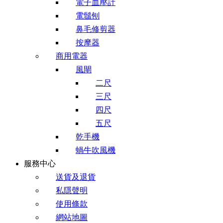
電子血壓計
電鬚刨
鼻毛修剪器
按摩器
商用電器
風閘
二尺
三尺
四尺
五尺
乾手機
蝸牛吹風機
服務中心
送貨及退貨
私隱聲明
使用條款
網站地圖