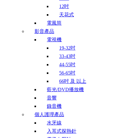
12吋
天花式
電風筒
影音產品
電視機
19-32吋
33-43吋
44-55吋
56-65吋
66吋 及 以上
藍光/DVD播放機
音響
錄音機
個人護理產品
水牙線
入耳式探熱針