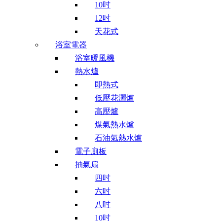
10吋
12吋
天花式
浴室電器
浴室暖風機
熱水爐
即熱式
低壓花灑爐
高壓爐
煤氣熱水爐
石油氣熱水爐
電子廁板
抽氣扇
四吋
六吋
八吋
10吋