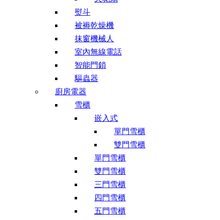
熨斗
被褥乾燥機
抹窗機械人
室內無線電話
智能門鎖
驅蟲器
廚房電器
雪櫃
嵌入式
單門雪櫃
雙門雪櫃
單門雪櫃
雙門雪櫃
三門雪櫃
四門雪櫃
五門雪櫃