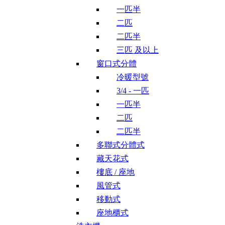
一匹半
二匹
二匹半
三匹 及以上
窗口式分體
冷暖型號
3/4 - 一匹
一匹半
二匹
二匹半
多聯式分體式
藏天花式
樓底 / 座地
風管式
移動式
座地櫃式