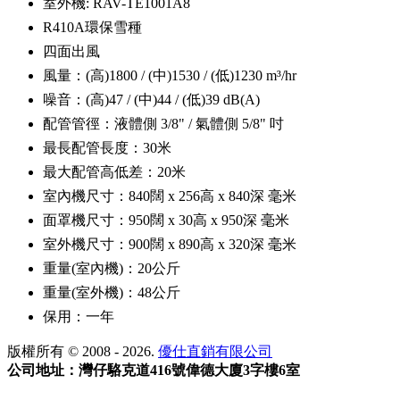
室外機: RAV-TE1001A8
R410A環保雪種
四面出風
風量：(高)1800 / (中)1530 / (低)1230 m³/hr
噪音：(高)47 / (中)44 / (低)39 dB(A)
配管管徑：液體側 3/8" / 氣體側 5/8" 吋
最長配管長度：30米
最大配管高低差：20米
室內機尺寸：840闊 x 256高 x 840深 毫米
面罩機尺寸：950闊 x 30高 x 950深 毫米
室外機尺寸：900闊 x 890高 x 320深 毫米
重量(室內機)：20公斤
重量(室外機)：48公斤
保用：一年
版權所有 © 2008 - 2026.
優仕直銷有限公司
公司地址：灣仔駱克道416號偉德大廈3字樓6室