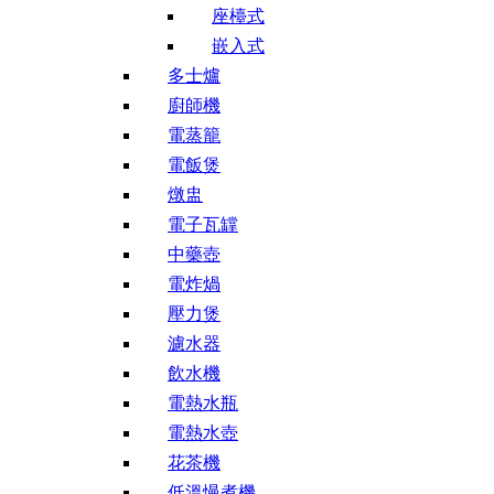
座檯式
嵌入式
多士爐
廚師機
電蒸籠
電飯煲
燉盅
電子瓦罉
中藥壺
電炸煱
壓力煲
濾水器
飲水機
電熱水瓶
電熱水壺
花茶機
低溫慢煮機