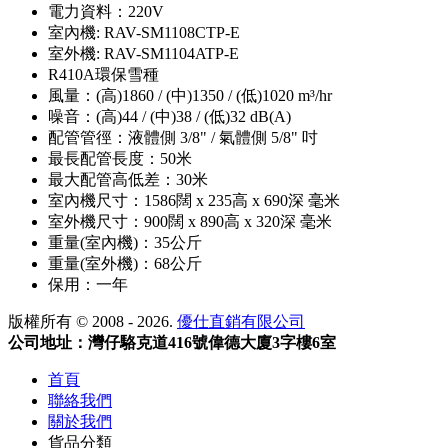
電力資料：220V
室內機: RAV-SM1108CTP-E
室外機: RAV-SM1104ATP-E
R410A環保雪種
風量：(高)1860 / (中)1350 / (低)1020 m³/hr
噪音：(高)44 / (中)38 / (低)32 dB(A)
配管管徑：液體側 3/8" / 氣體側 5/8" 吋
最長配管長度：50米
最大配管高低差：30米
室內機尺寸：1586闊 x 235高 x 690深 毫米
室外機尺寸：900闊 x 890高 x 320深 毫米
重量(室內機)：35公斤
重量(室外機)：68公斤
保用：一年
版權所有 © 2008 - 2026.
優仕直銷有限公司
公司地址：灣仔駱克道416號偉德大廈3字樓6室
首頁
聯絡我們
關於我們
貨品分類