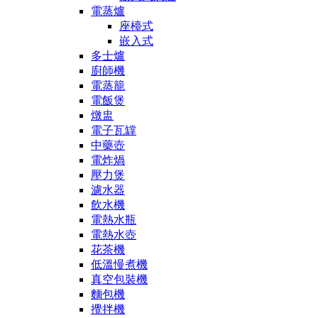
電蒸爐
座檯式
嵌入式
多士爐
廚師機
電蒸籠
電飯煲
燉盅
電子瓦罉
中藥壺
電炸煱
壓力煲
濾水器
飲水機
電熱水瓶
電熱水壺
花茶機
低溫慢煮機
真空包裝機
麵包機
攪拌機