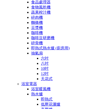
食品處理器
食物風乾機
蔬果榨汁機
碎肉機
麵條機
豆漿機
咖啡機
咖啡豆研磨機
碎骨機
即熱式熱水爐 (廚房用)
抽氣扇
六吋
八吋
10吋
12吋
天花式
浴室電器
浴室暖風機
熱水爐
即熱式
低壓花灑爐