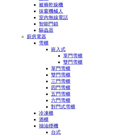
被褥乾燥機
抹窗機械人
室內無線電話
智能門鎖
驅蟲器
廚房電器
雪櫃
嵌入式
單門雪櫃
雙門雪櫃
單門雪櫃
雙門雪櫃
三門雪櫃
四門雪櫃
五門雪櫃
六門雪櫃
對門式雪櫃
冷凍櫃
酒櫃
抽油煙機
台式