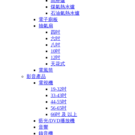
高壓爐
煤氣熱水爐
石油氣熱水爐
電子廁板
抽氣扇
四吋
六吋
八吋
10吋
12吋
天花式
電風筒
影音產品
電視機
19-32吋
33-43吋
44-55吋
56-65吋
66吋 及 以上
藍光/DVD播放機
音響
錄音機