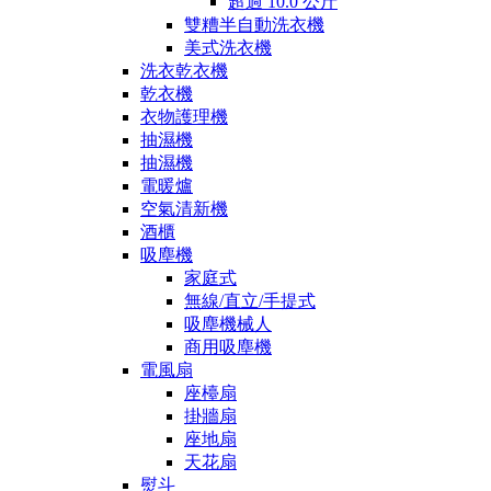
超過 10.0 公斤
雙糟半自動洗衣機
美式洗衣機
洗衣乾衣機
乾衣機
衣物護理機
抽濕機
抽濕機
電暖爐
空氣清新機
酒櫃
吸塵機
家庭式
無線/直立/手提式
吸塵機械人
商用吸塵機
電風扇
座檯扇
掛牆扇
座地扇
天花扇
熨斗