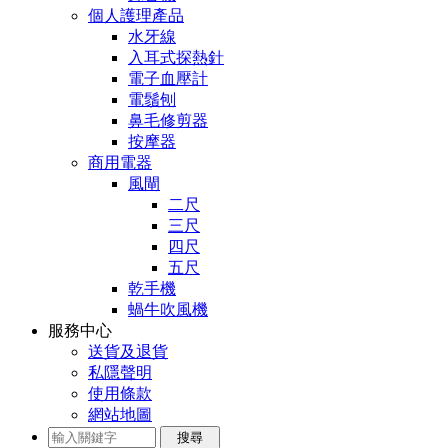
個人護理產品
水牙線
入耳式探熱針
電子血壓計
電鬚刨
鼻毛修剪器
按摩器
商用電器
風閘
二尺
三尺
四尺
五尺
乾手機
蝸牛吹風機
服務中心
送貨及退貨
私隱聲明
使用條款
網站地圖