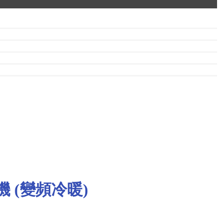
氣機 (變頻冷暖)