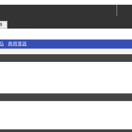
品
商用電器