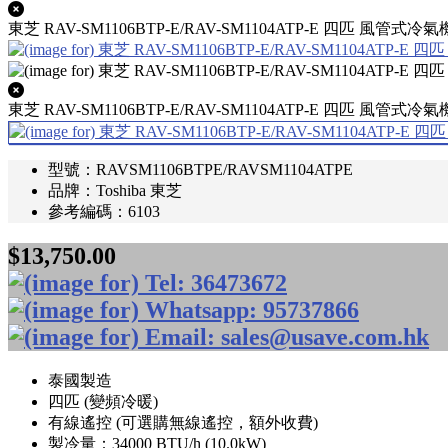
東芝 RAV-SM1106BTP-E/RAV-SM1104ATP-E 四匹 風管式冷
東芝 RAV-SM1106BTP-E/RAV-SM1104ATP-E 四匹 風管式冷
型號：RAVSM1106BTPE/RAVSM1104ATPE
品牌：Toshiba 東芝
參考編碼：6103
$13,750.00
泰國製造
四匹 (變頻冷暖)
有線遙控 (可選購無線遙控，額外收費)
製冷量：34000 BTU/h (10.0kW)