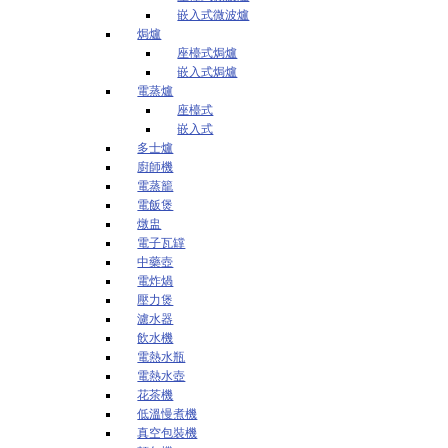
嵌入式微波爐
焗爐
座檯式焗爐
嵌入式焗爐
電蒸爐
座檯式
嵌入式
多士爐
廚師機
電蒸籠
電飯煲
燉盅
電子瓦罉
中藥壺
電炸煱
壓力煲
濾水器
飲水機
電熱水瓶
電熱水壺
花茶機
低溫慢煮機
真空包裝機