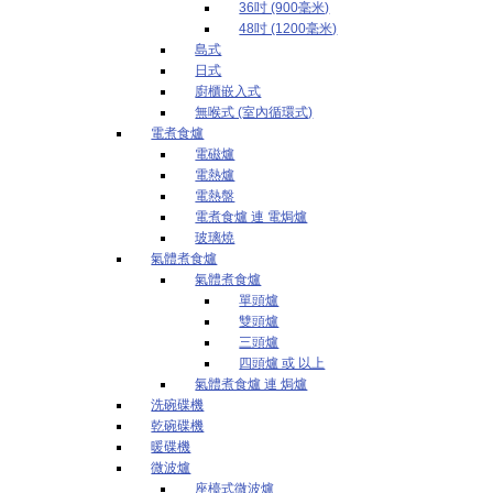
36吋 (900毫米)
48吋 (1200毫米)
島式
日式
廚櫃嵌入式
無喉式 (室內循環式)
電煮食爐
電磁爐
電熱爐
電熱盤
電煮食爐 連 電焗爐
玻璃燒
氣體煮食爐
氣體煮食爐
單頭爐
雙頭爐
三頭爐
四頭爐 或 以上
氣體煮食爐 連 焗爐
洗碗碟機
乾碗碟機
暖碟機
微波爐
座檯式微波爐