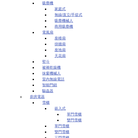
吸塵機
家庭式
無線/直立/手提式
吸塵機械人
商用吸塵機
電風扇
座檯扇
掛牆扇
座地扇
天花扇
熨斗
被褥乾燥機
抹窗機械人
室內無線電話
智能門鎖
驅蟲器
廚房電器
雪櫃
嵌入式
單門雪櫃
雙門雪櫃
單門雪櫃
雙門雪櫃
三門雪櫃