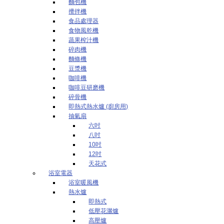
麵包機
攪拌機
食品處理器
食物風乾機
蔬果榨汁機
碎肉機
麵條機
豆漿機
咖啡機
咖啡豆研磨機
碎骨機
即熱式熱水爐 (廚房用)
抽氣扇
六吋
八吋
10吋
12吋
天花式
浴室電器
浴室暖風機
熱水爐
即熱式
低壓花灑爐
高壓爐