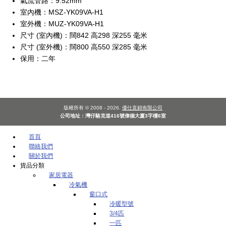
氣流管路：9.52mm
室內機：MSZ-YK09VA-H1
室外機：MUZ-YK09VA-H1
尺寸 (室內機)：闊842 高298 深255 毫米
尺寸 (室外機)：闊800 高550 深285 毫米
保用：二年
版權所有 © 2008 - 2026.
優仕直銷有限公司
公司地址：灣仔駱克道416號偉德大廈3字樓6室
首頁
聯絡我們
關於我們
貨品分類
家居電器
冷氣機
窗口式
冷暖型號
3/4匹
一匹