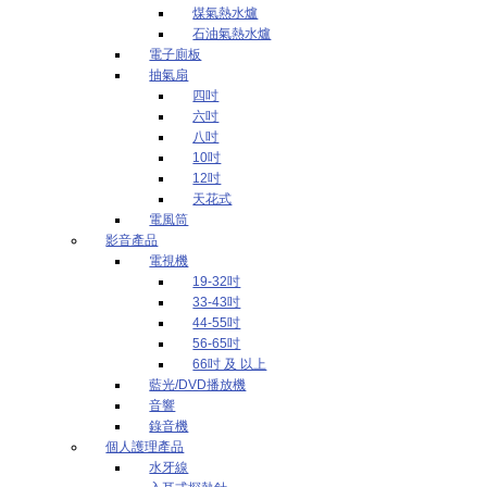
煤氣熱水爐
石油氣熱水爐
電子廁板
抽氣扇
四吋
六吋
八吋
10吋
12吋
天花式
電風筒
影音產品
電視機
19-32吋
33-43吋
44-55吋
56-65吋
66吋 及 以上
藍光/DVD播放機
音響
錄音機
個人護理產品
水牙線