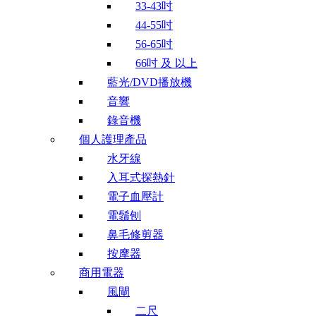
33-43吋
44-55吋
56-65吋
66吋 及 以上
藍光/DVD播放機
音響
錄音機
個人護理產品
水牙線
入耳式探熱針
電子血壓計
電鬚刨
鼻毛修剪器
按摩器
商用電器
風閘
二尺