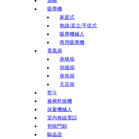
酒櫃
吸塵機
家庭式
無線/直立/手提式
吸塵機械人
商用吸塵機
電風扇
座檯扇
掛牆扇
座地扇
天花扇
熨斗
被褥乾燥機
抹窗機械人
室內無線電話
智能門鎖
驅蟲器