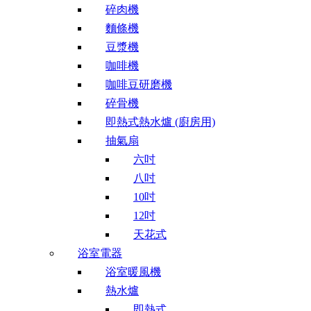
碎肉機
麵條機
豆漿機
咖啡機
咖啡豆研磨機
碎骨機
即熱式熱水爐 (廚房用)
抽氣扇
六吋
八吋
10吋
12吋
天花式
浴室電器
浴室暖風機
熱水爐
即熱式