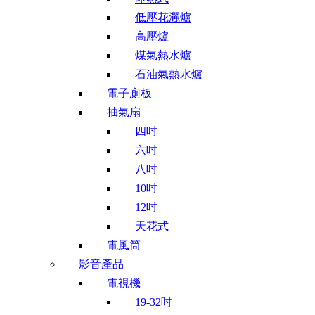
低壓花灑爐
高壓爐
煤氣熱水爐
石油氣熱水爐
電子廁板
抽氣扇
四吋
六吋
八吋
10吋
12吋
天花式
電風筒
影音產品
電視機
19-32吋