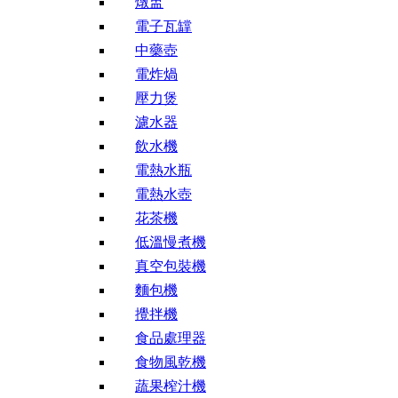
燉盅
電子瓦罉
中藥壺
電炸煱
壓力煲
濾水器
飲水機
電熱水瓶
電熱水壺
花茶機
低溫慢煮機
真空包裝機
麵包機
攪拌機
食品處理器
食物風乾機
蔬果榨汁機