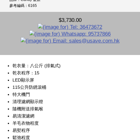
參考編碼：6165
$3,730.00
乾衣量：八公斤 (排氣式)
乾衣程序：15
LED顯示屏
115公升防銹滾桶
特大機門
清理濾網顯示燈
隨機附送排氣喉
易清潔濾網
羊毛衣物程度
易熨程序
鬆弛程度