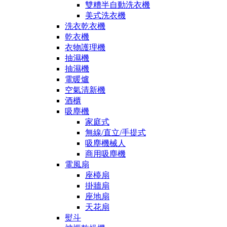
雙糟半自動洗衣機
美式洗衣機
洗衣乾衣機
乾衣機
衣物護理機
抽濕機
抽濕機
電暖爐
空氣清新機
酒櫃
吸塵機
家庭式
無線/直立/手提式
吸塵機械人
商用吸塵機
電風扇
座檯扇
掛牆扇
座地扇
天花扇
熨斗