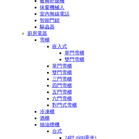
被褥乾燥機
抹窗機械人
室內無線電話
智能門鎖
驅蟲器
廚房電器
雪櫃
嵌入式
單門雪櫃
雙門雪櫃
單門雪櫃
雙門雪櫃
三門雪櫃
四門雪櫃
五門雪櫃
六門雪櫃
對門式雪櫃
冷凍櫃
酒櫃
抽油煙機
台式
24吋 (600毫米)