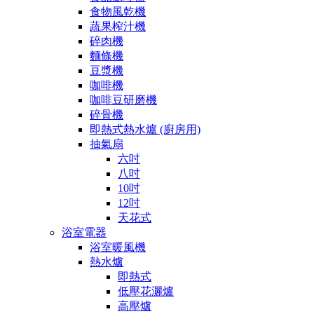
食物風乾機
蔬果榨汁機
碎肉機
麵條機
豆漿機
咖啡機
咖啡豆研磨機
碎骨機
即熱式熱水爐 (廚房用)
抽氣扇
六吋
八吋
10吋
12吋
天花式
浴室電器
浴室暖風機
熱水爐
即熱式
低壓花灑爐
高壓爐