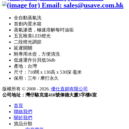
全自動蒸氣洗
首創內置水箱
蒸氣滲透，極速溶解每吋油垢
五瓦唯美LED燈光
二段燈光調節
延遲開關
附專用水壺，方便清洗
低速運作分貝低56db
產地：台灣
尺寸：710闊 x 130高 x 530深 毫米
保用：三年 / 摩打永久
版權所有 © 2008 - 2026.
優仕直銷有限公司
公司地址：灣仔駱克道416號偉德大廈3字樓6室
首頁
聯絡我們
關於我們
貨品分類