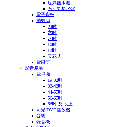
煤氣熱水爐
石油氣熱水爐
電子廁板
抽氣扇
四吋
六吋
八吋
10吋
12吋
天花式
電風筒
影音產品
電視機
19-32吋
33-43吋
44-55吋
56-65吋
66吋 及 以上
藍光/DVD播放機
音響
錄音機