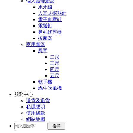
個人護理產品
水牙線
入耳式探熱針
電子血壓計
電鬚刨
鼻毛修剪器
按摩器
商用電器
風閘
二尺
三尺
四尺
五尺
乾手機
蝸牛吹風機
服務中心
送貨及退貨
私隱聲明
使用條款
網站地圖