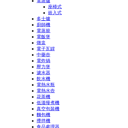
電蒸爐
座檯式
嵌入式
多士爐
廚師機
電蒸籠
電飯煲
燉盅
電子瓦罉
中藥壺
電炸煱
壓力煲
濾水器
飲水機
電熱水瓶
電熱水壺
花茶機
低溫慢煮機
真空包裝機
麵包機
攪拌機
食品處理器